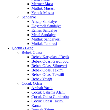
Mermer Masa
Mutfak Masası
Yemek Masası
Sandalye
Ahşap Sandalye
Döşemeli Sandalye
Eames Sandalye
Metal Sandalye
Mutfak Sandalyesi
Mutfak Taburesi
Çocuk / Genç
Bebek Odası
Bebek Karyolası / Beşik
Bebek Odası Gardırobu
Bebek Odası Şifonyeri
Bebek Odası Takımı
Bebek Odası Tekstili
Bebek Yatağı
Çocuk Odası
Arabalı Yatak
Çocuk Çalışma Alanı
Çocuk Odası Gardırobu
Çocuk Odası Takımı
Ranza
Ranzalı Takım