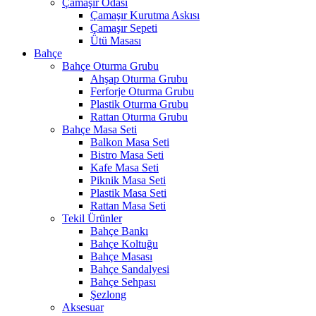
Çamaşır Odası
Çamaşır Kurutma Askısı
Çamaşır Sepeti
Ütü Masası
Bahçe
Bahçe Oturma Grubu
Ahşap Oturma Grubu
Ferforje Oturma Grubu
Plastik Oturma Grubu
Rattan Oturma Grubu
Bahçe Masa Seti
Balkon Masa Seti
Bistro Masa Seti
Kafe Masa Seti
Piknik Masa Seti
Plastik Masa Seti
Rattan Masa Seti
Tekil Ürünler
Bahçe Bankı
Bahçe Koltuğu
Bahçe Masası
Bahçe Sandalyesi
Bahçe Sehpası
Şezlong
Aksesuar