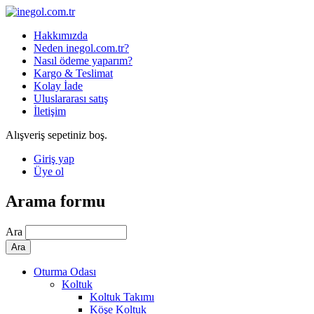
Hakkımızda
Neden inegol.com.tr?
Nasıl ödeme yaparım?
Kargo & Teslimat
Kolay İade
Uluslararası satış
İletişim
Alışveriş sepetiniz boş.
Giriş yap
Üye ol
Arama formu
Ara
Oturma Odası
Koltuk
Koltuk Takımı
Köşe Koltuk