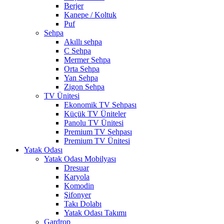
Berjer
Kanepe / Koltuk
Puf
Sehpa
Akıllı sehpa
C Sehpa
Mermer Sehpa
Orta Sehpa
Yan Sehpa
Zigon Sehpa
TV Ünitesi
Ekonomik TV Sehpası
Küçük TV Üniteler
Panolu TV Ünitesi
Premium TV Sehpası
Premium TV Ünitesi
Yatak Odası
Yatak Odası Mobilyası
Dresuar
Karyola
Komodin
Şifonyer
Takı Dolabı
Yatak Odası Takımı
Gardrop