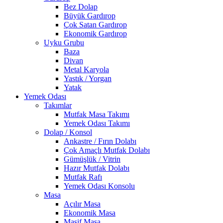
Bez Dolap
Büyük Gardırop
Çok Satan Gardırop
Ekonomik Gardırop
Uyku Grubu
Baza
Divan
Metal Karyola
Yastık / Yorgan
Yatak
Yemek Odası
Takımlar
Mutfak Masa Takımı
Yemek Odası Takımı
Dolap / Konsol
Ankastre / Fırın Dolabı
Çok Amaçlı Mutfak Dolabı
Gümüşlük / Vitrin
Hazır Mutfak Dolabı
Mutfak Rafı
Yemek Odası Konsolu
Masa
Açılır Masa
Ekonomik Masa
Masif Masa