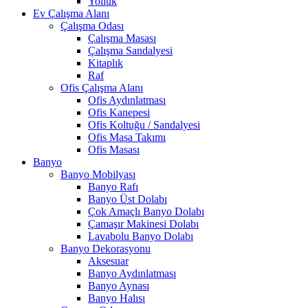
Yolluk
Ev Çalışma Alanı
Çalışma Odası
Çalışma Masası
Çalışma Sandalyesi
Kitaplık
Raf
Ofis Çalışma Alanı
Ofis Aydınlatması
Ofis Kanepesi
Ofis Koltuğu / Sandalyesi
Ofis Masa Takımı
Ofis Masası
Banyo
Banyo Mobilyası
Banyo Rafı
Banyo Üst Dolabı
Çok Amaçlı Banyo Dolabı
Çamaşır Makinesi Dolabı
Lavabolu Banyo Dolabı
Banyo Dekorasyonu
Aksesuar
Banyo Aydınlatması
Banyo Aynası
Banyo Halısı