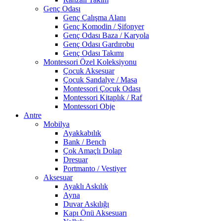
Genç Odası
Genç Çalışma Alanı
Genç Komodin / Şifonyer
Genç Odası Baza / Karyola
Genç Odası Gardırobu
Genç Odası Takımı
Montessori Özel Koleksiyonu
Çocuk Aksesuar
Çocuk Sandalye / Masa
Montessori Çocuk Odası
Montessori Kitaplık / Raf
Montessori Obje
Antre
Mobilya
Ayakkabılık
Bank / Bench
Çok Amaçlı Dolap
Dresuar
Portmanto / Vestiyer
Aksesuar
Ayaklı Askılık
Ayna
Duvar Askılığı
Kapı Önü Aksesuarı