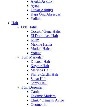
Ayaklı Askılık
Ayna
Duvar Askılığı
Kapı Önü Aksesuarı
Yolluk
Halı
Oda Halısı
Çocuk / Genç Halısı
El Dokuması Halı
Kilim
Makine Halısı
Mutfak Halısı
Yolluk
Tüm Markalar
Dinarsu Halı
Kaşmir Halı
Merinos Halı
Pierre Cardin Halı
Sanat Halı
Saray Halı
Tüm Desenler
Canlı
Eskitme Modern
Etnik / Osmanlı Avize
Geometrik