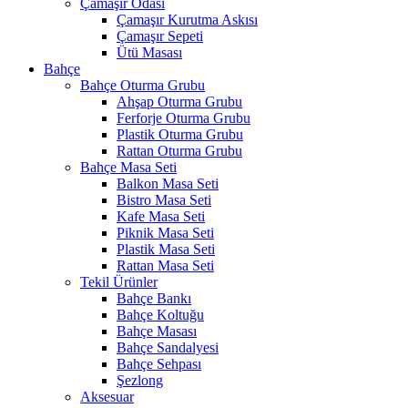
Çamaşır Odası
Çamaşır Kurutma Askısı
Çamaşır Sepeti
Ütü Masası
Bahçe
Bahçe Oturma Grubu
Ahşap Oturma Grubu
Ferforje Oturma Grubu
Plastik Oturma Grubu
Rattan Oturma Grubu
Bahçe Masa Seti
Balkon Masa Seti
Bistro Masa Seti
Kafe Masa Seti
Piknik Masa Seti
Plastik Masa Seti
Rattan Masa Seti
Tekil Ürünler
Bahçe Bankı
Bahçe Koltuğu
Bahçe Masası
Bahçe Sandalyesi
Bahçe Sehpası
Şezlong
Aksesuar