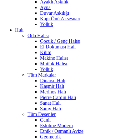
Ayaklı Askılık
Ayna
Duvar Askılığı
Kapı Önü Aksesuarı
Yolluk
Halı
Oda Halısı
Çocuk / Genç Halısı
El Dokuması Halı
Kilim
Makine Halısı
Mutfak Halısı
Yolluk
Tüm Markalar
Dinarsu Halı
Kaşmir Halı
Merinos Halı
Pierre Cardin Halı
Sanat Halı
Saray Halı
Tüm Desenler
Canlı
Eskitme Modern
Etnik / Osmanlı Avize
Geometrik