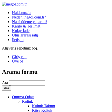
Hakkımızda
Neden inegol.com.tr?
Nasıl ödeme yaparım?
Kargo & Teslimat
Kolay İade
Uluslararası satış
İletişim
Alışveriş sepetiniz boş.
Giriş yap
Üye ol
Arama formu
Ara
Oturma Odası
Koltuk
Koltuk Takımı
Köşe Koltuk