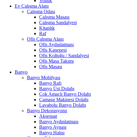
Yolluk
Ev Çalışma Alanı
Çalışma Odası
Çalışma Masası
Çalışma Sandalyesi
Kitaplık
Raf
Ofis Çalışma Alanı
Ofis Aydınlatması
Ofis Kanepesi
Ofis Koltuğu / Sandalyesi
Ofis Masa Takımı
Ofis Masası
Banyo
Banyo Mobilyası
Banyo Rafı
Banyo Üst Dolabı
Çok Amaçlı Banyo Dolabı
Çamaşır Makinesi Dolabı
Lavabolu Banyo Dolabı
Banyo Dekorasyonu
Aksesuar
Banyo Aydınlatması
Banyo Aynası
Banyo Halısı