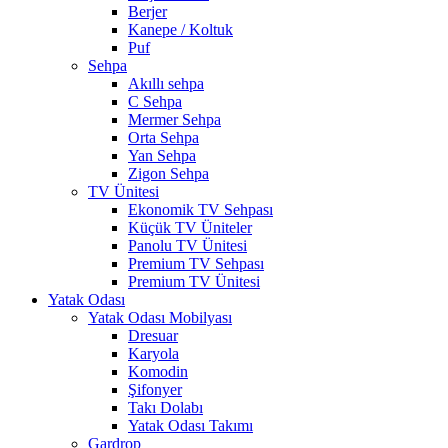
Berjer
Kanepe / Koltuk
Puf
Sehpa
Akıllı sehpa
C Sehpa
Mermer Sehpa
Orta Sehpa
Yan Sehpa
Zigon Sehpa
TV Ünitesi
Ekonomik TV Sehpası
Küçük TV Üniteler
Panolu TV Ünitesi
Premium TV Sehpası
Premium TV Ünitesi
Yatak Odası
Yatak Odası Mobilyası
Dresuar
Karyola
Komodin
Şifonyer
Takı Dolabı
Yatak Odası Takımı
Gardrop