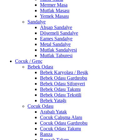
Mermer Masa
Mutfak Masası
Yemek Masası
Sandalye
Ahşap Sandalye
Döşemeli Sandalye
Eames Sandalye
Metal Sandalye
Mutfak Sandalyesi
Mutfak Taburesi
Çocuk / Genç
Bebek Odası
Bebek Karyolası / Beşik
Bebek Odası Gardırobu
Bebek Odası Şifonyeri
Bebek Odası Takımı
Bebek Odası Tekstili
Bebek Yatağı
Çocuk Odası
Arabalı Yatak
Çocuk Çalışma Alanı
Çocuk Odası Gardırobu
Çocuk Odası Takımı
Ranza
Ranzalı Takım