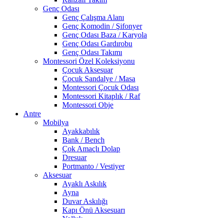
Genç Odası
Genç Çalışma Alanı
Genç Komodin / Şifonyer
Genç Odası Baza / Karyola
Genç Odası Gardırobu
Genç Odası Takımı
Montessori Özel Koleksiyonu
Çocuk Aksesuar
Çocuk Sandalye / Masa
Montessori Çocuk Odası
Montessori Kitaplık / Raf
Montessori Obje
Antre
Mobilya
Ayakkabılık
Bank / Bench
Çok Amaçlı Dolap
Dresuar
Portmanto / Vestiyer
Aksesuar
Ayaklı Askılık
Ayna
Duvar Askılığı
Kapı Önü Aksesuarı