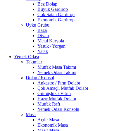
Bez Dolap
Büyük Gardırop
Çok Satan Gardırop
Ekonomik Gardırop
Uyku Grubu
Baza
Divan
Metal Karyola
Yastık / Yorgan
Yatak
Yemek Odası
Takımlar
Mutfak Masa Takımı
Yemek Odası Takımı
Dolap / Konsol
Ankastre / Fırın Dolabı
Çok Amaçlı Mutfak Dolabı
Gümüşlük / Vitrin
Hazır Mutfak Dolabı
Mutfak Rafı
Yemek Odası Konsolu
Masa
Açılır Masa
Ekonomik Masa
Masif Masa