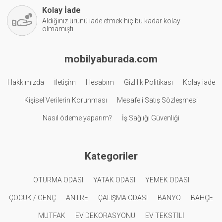
Kolay İade
Aldığınız ürünü iade etmek hiç bu kadar kolay
olmamıştı.
mobilyaburada.com
Hakkımızda
İletişim
Hesabım
Gizlilik Politikası
Kolay iade
Kişisel Verilerin Korunması
Mesafeli Satış Sözleşmesi
Nasıl ödeme yaparım?
İş Sağlığı Güvenliği
Kategoriler
OTURMA ODASI
YATAK ODASI
YEMEK ODASI
ÇOCUK / GENÇ
ANTRE
ÇALIŞMA ODASI
BANYO
BAHÇE
MUTFAK
EV DEKORASYONU
EV TEKSTİLİ