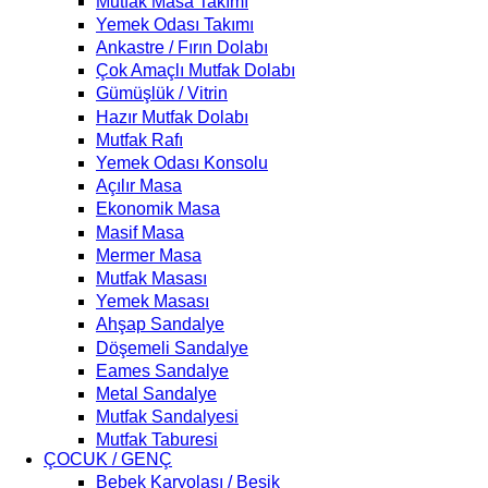
Mutfak Masa Takımı
Yemek Odası Takımı
Ankastre / Fırın Dolabı
Çok Amaçlı Mutfak Dolabı
Gümüşlük / Vitrin
Hazır Mutfak Dolabı
Mutfak Rafı
Yemek Odası Konsolu
Açılır Masa
Ekonomik Masa
Masif Masa
Mermer Masa
Mutfak Masası
Yemek Masası
Ahşap Sandalye
Döşemeli Sandalye
Eames Sandalye
Metal Sandalye
Mutfak Sandalyesi
Mutfak Taburesi
ÇOCUK / GENÇ
Bebek Karyolası / Beşik