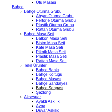
Ütü Masası
Bahçe
Bahçe Oturma Grubu
Ahşap Oturma Grubu
Ferforje Oturma Grubu
Plastik Oturma Grubu
Rattan Oturma Grubu
Bahçe Masa Seti
Balkon Masa Seti
Bistro Masa Seti
Kafe Masa Seti
Piknik Masa Seti
Plastik Masa Seti
Rattan Masa Seti
Tekil Ürünler
Bahçe Bankı
Bahçe Koltuğu
Bahçe Masası
Bahçe Sandalyesi
Bahçe Sehpası
Şezlong
Aksesuar
Ayaklı Askılık
Ayna
Duvar Askılığı