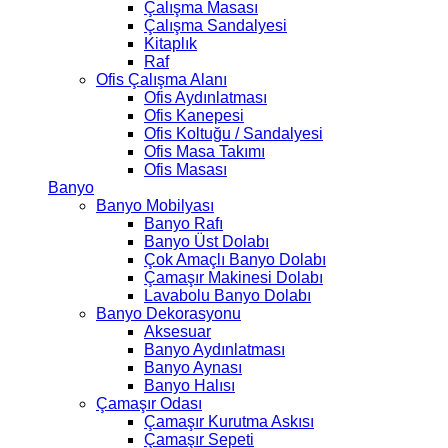
Çalışma Masası
Çalışma Sandalyesi
Kitaplık
Raf
Ofis Çalışma Alanı
Ofis Aydınlatması
Ofis Kanepesi
Ofis Koltuğu / Sandalyesi
Ofis Masa Takımı
Ofis Masası
Banyo
Banyo Mobilyası
Banyo Rafı
Banyo Üst Dolabı
Çok Amaçlı Banyo Dolabı
Çamaşır Makinesi Dolabı
Lavabolu Banyo Dolabı
Banyo Dekorasyonu
Aksesuar
Banyo Aydınlatması
Banyo Aynası
Banyo Halısı
Çamaşır Odası
Çamaşır Kurutma Askısı
Çamaşır Sepeti