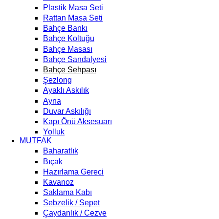
Plastik Masa Seti
Rattan Masa Seti
Bahçe Bankı
Bahçe Koltuğu
Bahçe Masası
Bahçe Sandalyesi
Bahçe Sehpası
Şezlong
Ayaklı Askılık
Ayna
Duvar Askılığı
Kapı Önü Aksesuarı
Yolluk
MUTFAK
Baharatlık
Bıçak
Hazırlama Gereci
Kavanoz
Saklama Kabı
Sebzelik / Sepet
Çaydanlık / Cezve