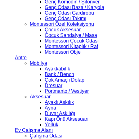
Genç Komodin / Şifonyer
Genç Odası Baza / Karyola
Genç Odası Gardırobu
Genç Odası Takımı
Montessori Özel Koleksiyonu
Çocuk Aksesuar
Çocuk Sandalye / Masa
Montessori Çocuk Odası
Montessori Kitaplık / Raf
Montessori Obje
Antre
Mobilya
Ayakkabılık
Bank / Bench
Çok Amaçlı Dolap
Dresuar
Portmanto / Vestiyer
Aksesuar
Ayaklı Askılık
Ayna
Duvar Askılığı
Kapı Önü Aksesuarı
Yolluk
Ev Çalışma Alanı
Çalışma Odası