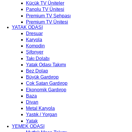
Küçük TV Üniteler
Panolu TV Ünitesi
Premium TV Sehpası
Premium TV Ünitesi
YATAK ODASI
Dresuar
Karyola
Komodin
Şifonyer
Takı Dolabı
Yatak Odası Takımı
Bez Dolap
Büyük Gardırop
Çok Satan Gardırop
Ekonomik Gardırop
Baza
Divan
Metal Karyola
Yastık / Yorgan
Yatak
YEMEK ODASI