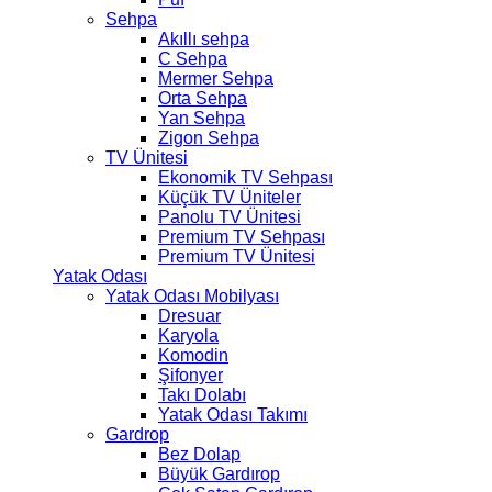
Sehpa
Akıllı sehpa
C Sehpa
Mermer Sehpa
Orta Sehpa
Yan Sehpa
Zigon Sehpa
TV Ünitesi
Ekonomik TV Sehpası
Küçük TV Üniteler
Panolu TV Ünitesi
Premium TV Sehpası
Premium TV Ünitesi
Yatak Odası
Yatak Odası Mobilyası
Dresuar
Karyola
Komodin
Şifonyer
Takı Dolabı
Yatak Odası Takımı
Gardrop
Bez Dolap
Büyük Gardırop