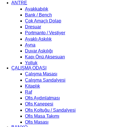
ANTRE
Ayakkabılık
Bank / Bench
Çok Amaçlı Dolap
Dresuar
Portmanto / Vestiyer
Ayaklı Askılık
Ayna
Duvar Askılığı
Kapı Önü Aksesuarı
Yolluk
ÇALIŞMA ODASI
Çalışma Masası
Çalışma Sandalyesi
Kitaplık
Raf
Ofis Aydınlatması
Ofis Kanepesi
Ofis Koltuğu / Sandalyesi
Ofis Masa Takımı
Ofis Masası