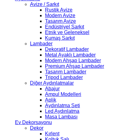
Avize / Sarkıt
Rustik Avize
Modern Avize
Tasarım Avize
Endüstriyel Sarkıt
Etnik ve Geleneksel
Kumaş Sarkıt
Lambader
Dekoratif Lambader
Metal Ayaklı Lambader
Modern Ahşap Lambader
Premium Ahşap Lambader
Tasarım Lambader
Tripod Lambader
Diğer Aydınlatmalar
Abajur
Ampul Modelleri
Aplik
Aydınlatma Seti
Led Aydınlatma
Masa Lambası
Ev Dekorsayonu
Dekor
Kırlent
Koltuk Şalı