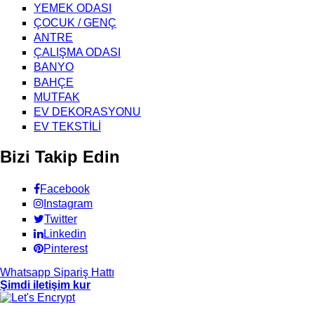
YEMEK ODASI
ÇOCUK / GENÇ
ANTRE
ÇALIŞMA ODASI
BANYO
BAHÇE
MUTFAK
EV DEKORASYONU
EV TEKSTİLİ
Bizi Takip Edin
Facebook
Instagram
Twitter
Linkedin
Pinterest
Whatsapp Sipariş Hattı
Şimdi iletişim kur