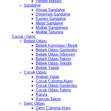
Yemek Masası
Sandalye
Ahşap Sandalye
Döşemeli Sandalye
Eames Sandalye
Metal Sandalye
Mutfak Sandalyesi
Mutfak Taburesi
Çocuk / Genç
Bebek Odası
Bebek Karyolası / Beşik
Bebek Odası Gardırobu
Bebek Odası Şifonyeri
Bebek Odası Takımı
Bebek Odası Tekstili
Bebek Yatağı
Çocuk Odası
Arabalı Yatak
Çocuk Çalışma Alanı
Çocuk Odası Gardırobu
Çocuk Odası Takımı
Ranza
Ranzalı Takım
Genç Odası
Genç Çalışma Alanı