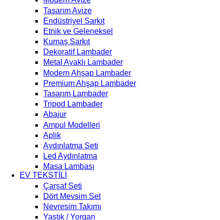
Tasarım Avize
Endüstriyel Sarkıt
Etnik ve Geleneksel
Kumaş Sarkıt
Dekoratif Lambader
Metal Ayaklı Lambader
Modern Ahşap Lambader
Premium Ahşap Lambader
Tasarım Lambader
Tripod Lambader
Abajur
Ampul Modelleri
Aplik
Aydınlatma Seti
Led Aydınlatma
Masa Lambası
EV TEKSTİLİ
Çarşaf Seti
Dört Mevsim Set
Nevresim Takımı
Yastık / Yorgan