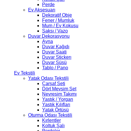
Perde
Ev Aksesuarı
Dekoratif Obje
Fener / Mumluk
Mum / Ev Kokusu
Saksı / Vazo
Duvar Dekorasyonu
Ayna
Duvar Kağıdı
Duvar Saati
Duvar Stickerı
Duvar Süsü
Tablo / Pano
Ev Tekstili
Yatak Odası Tekstili
Çarşaf Seti
Dört Mevsim Set
Nevresim Takımı
Yastık / Yorgan
Yastık Kılıfları
Yatak Örtüsü
Oturma Odası Tekstili
Kırlentler
Koltuk Şalı
Perdeler