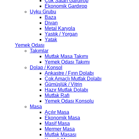
Çok Satan Gardırop
Ekonomik Gardırop
Uyku Grubu
Baza
Divan
Metal Karyola
Yastık / Yorgan
Yatak
Yemek Odası
Takımlar
Mutfak Masa Takımı
Yemek Odası Takımı
Dolap / Konsol
Ankastre / Fırın Dolabı
Çok Amaçlı Mutfak Dolabı
Gümüşlük / Vitrin
Hazır Mutfak Dolabı
Mutfak Rafı
Yemek Odası Konsolu
Masa
Açılır Masa
Ekonomik Masa
Masif Masa
Mermer Masa
Mutfak Masası