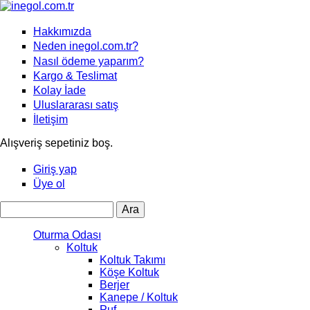
Hakkımızda
Neden inegol.com.tr?
Nasıl ödeme yaparım?
Kargo & Teslimat
Kolay İade
Uluslararası satış
İletişim
Alışveriş sepetiniz boş.
Giriş yap
Üye ol
Ara
Arama formu
Oturma Odası
Koltuk
Koltuk Takımı
Köşe Koltuk
Berjer
Kanepe / Koltuk
Puf