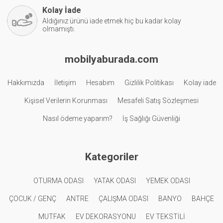
Kolay İade
Aldığınız ürünü iade etmek hiç bu kadar kolay
olmamıştı.
mobilyaburada.com
Hakkımızda
İletişim
Hesabım
Gizlilik Politikası
Kolay iade
Kişisel Verilerin Korunması
Mesafeli Satış Sözleşmesi
Nasıl ödeme yaparım?
İş Sağlığı Güvenliği
Kategoriler
OTURMA ODASI
YATAK ODASI
YEMEK ODASI
ÇOCUK / GENÇ
ANTRE
ÇALIŞMA ODASI
BANYO
BAHÇE
MUTFAK
EV DEKORASYONU
EV TEKSTİLİ