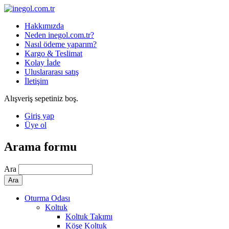
Hakkımızda
Neden inegol.com.tr?
Nasıl ödeme yaparım?
Kargo & Teslimat
Kolay İade
Uluslararası satış
İletişim
Alışveriş sepetiniz boş.
Giriş yap
Üye ol
Arama formu
Ara
Oturma Odası
Koltuk
Koltuk Takımı
Köşe Koltuk