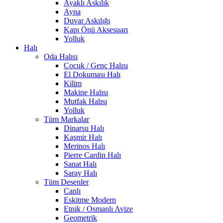
Ayaklı Askılık
Ayna
Duvar Askılığı
Kapı Önü Aksesuarı
Yolluk
Halı
Oda Halısı
Çocuk / Genç Halısı
El Dokuması Halı
Kilim
Makine Halısı
Mutfak Halısı
Yolluk
Tüm Markalar
Dinarsu Halı
Kaşmir Halı
Merinos Halı
Pierre Cardin Halı
Sanat Halı
Saray Halı
Tüm Desenler
Canlı
Eskitme Modern
Etnik / Osmanlı Avize
Geometrik