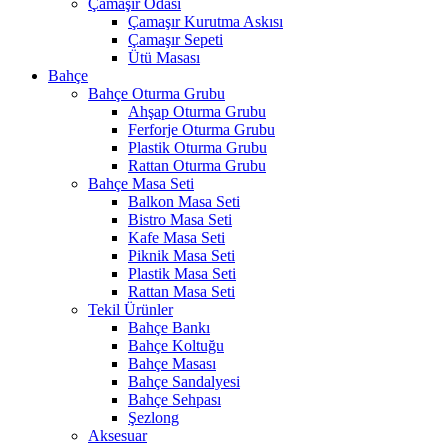
Çamaşır Odası
Çamaşır Kurutma Askısı
Çamaşır Sepeti
Ütü Masası
Bahçe
Bahçe Oturma Grubu
Ahşap Oturma Grubu
Ferforje Oturma Grubu
Plastik Oturma Grubu
Rattan Oturma Grubu
Bahçe Masa Seti
Balkon Masa Seti
Bistro Masa Seti
Kafe Masa Seti
Piknik Masa Seti
Plastik Masa Seti
Rattan Masa Seti
Tekil Ürünler
Bahçe Bankı
Bahçe Koltuğu
Bahçe Masası
Bahçe Sandalyesi
Bahçe Sehpası
Şezlong
Aksesuar