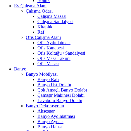
Yolluk
Ev Çalışma Alanı
Çalışma Odası
Çalışma Masası
Çalışma Sandalyesi
Kitaplık
Raf
Ofis Çalışma Alanı
Ofis Aydınlatması
Ofis Kanepesi
Ofis Koltuğu / Sandalyesi
Ofis Masa Takımı
Ofis Masası
Banyo
Banyo Mobilyası
Banyo Rafı
Banyo Üst Dolabı
Çok Amaçlı Banyo Dolabı
Çamaşır Makinesi Dolabı
Lavabolu Banyo Dolabı
Banyo Dekorasyonu
Aksesuar
Banyo Aydınlatması
Banyo Aynası
Banyo Halısı