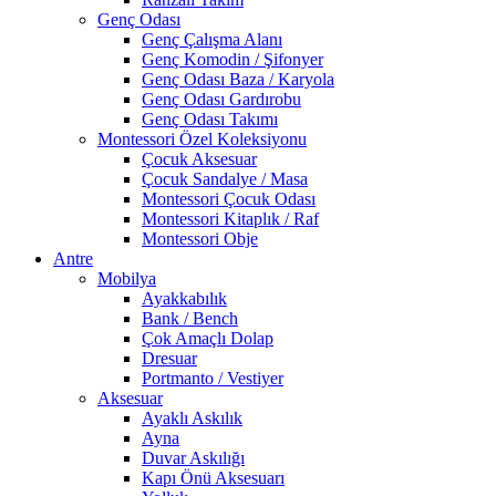
Genç Odası
Genç Çalışma Alanı
Genç Komodin / Şifonyer
Genç Odası Baza / Karyola
Genç Odası Gardırobu
Genç Odası Takımı
Montessori Özel Koleksiyonu
Çocuk Aksesuar
Çocuk Sandalye / Masa
Montessori Çocuk Odası
Montessori Kitaplık / Raf
Montessori Obje
Antre
Mobilya
Ayakkabılık
Bank / Bench
Çok Amaçlı Dolap
Dresuar
Portmanto / Vestiyer
Aksesuar
Ayaklı Askılık
Ayna
Duvar Askılığı
Kapı Önü Aksesuarı