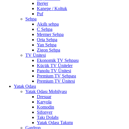
Berjer
Kanepe / Koltuk
Puf
Sehpa
Akıllı sehpa
C Sehpa
Mermer Sehpa
Orta Sehpa
Yan Sehpa
Zigon Sehpa
TV Ünitesi
Ekonomik TV Sehpası
Küçük TV Üniteler
Panolu TV Ünitesi
Premium TV Sehpası
Premium TV Ünitesi
Yatak Odası
Yatak Odası Mobilyası
Dresuar
Karyola
Komodin
Şifonyer
Takı Dolabı
Yatak Odası Takımı
Gardrop