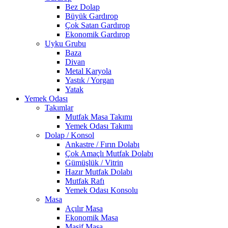
Bez Dolap
Büyük Gardırop
Çok Satan Gardırop
Ekonomik Gardırop
Uyku Grubu
Baza
Divan
Metal Karyola
Yastık / Yorgan
Yatak
Yemek Odası
Takımlar
Mutfak Masa Takımı
Yemek Odası Takımı
Dolap / Konsol
Ankastre / Fırın Dolabı
Çok Amaçlı Mutfak Dolabı
Gümüşlük / Vitrin
Hazır Mutfak Dolabı
Mutfak Rafı
Yemek Odası Konsolu
Masa
Açılır Masa
Ekonomik Masa
Masif Masa