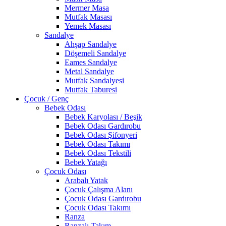
Mermer Masa
Mutfak Masası
Yemek Masası
Sandalye
Ahşap Sandalye
Döşemeli Sandalye
Eames Sandalye
Metal Sandalye
Mutfak Sandalyesi
Mutfak Taburesi
Çocuk / Genç
Bebek Odası
Bebek Karyolası / Beşik
Bebek Odası Gardırobu
Bebek Odası Şifonyeri
Bebek Odası Takımı
Bebek Odası Tekstili
Bebek Yatağı
Çocuk Odası
Arabalı Yatak
Çocuk Çalışma Alanı
Çocuk Odası Gardırobu
Çocuk Odası Takımı
Ranza
Ranzalı Takım