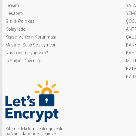
İletişim
YATA
Hesabım
YEME
Gizlilik Politikası
ÇOCU
Kolay iade
ANT
Kişisel Verilerin Korunması
ÇALI
Mesafeli Satış Sözleşmesi
BAN
Nasıl ödeme yaparım?
BAH
İş Sağlığı Güvenliği
MUT
EV 
EV T
Sitemizdeki tüm veriler güvenli
bağlantı dahilinde işlenir ve