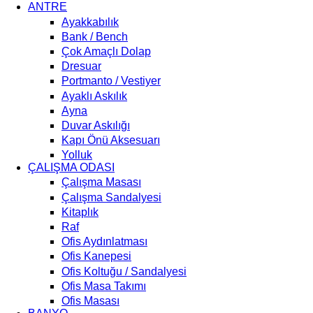
ANTRE
Ayakkabılık
Bank / Bench
Çok Amaçlı Dolap
Dresuar
Portmanto / Vestiyer
Ayaklı Askılık
Ayna
Duvar Askılığı
Kapı Önü Aksesuarı
Yolluk
ÇALIŞMA ODASI
Çalışma Masası
Çalışma Sandalyesi
Kitaplık
Raf
Ofis Aydınlatması
Ofis Kanepesi
Ofis Koltuğu / Sandalyesi
Ofis Masa Takımı
Ofis Masası