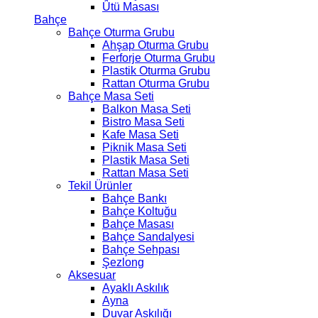
Ütü Masası
Bahçe
Bahçe Oturma Grubu
Ahşap Oturma Grubu
Ferforje Oturma Grubu
Plastik Oturma Grubu
Rattan Oturma Grubu
Bahçe Masa Seti
Balkon Masa Seti
Bistro Masa Seti
Kafe Masa Seti
Piknik Masa Seti
Plastik Masa Seti
Rattan Masa Seti
Tekil Ürünler
Bahçe Bankı
Bahçe Koltuğu
Bahçe Masası
Bahçe Sandalyesi
Bahçe Sehpası
Şezlong
Aksesuar
Ayaklı Askılık
Ayna
Duvar Askılığı