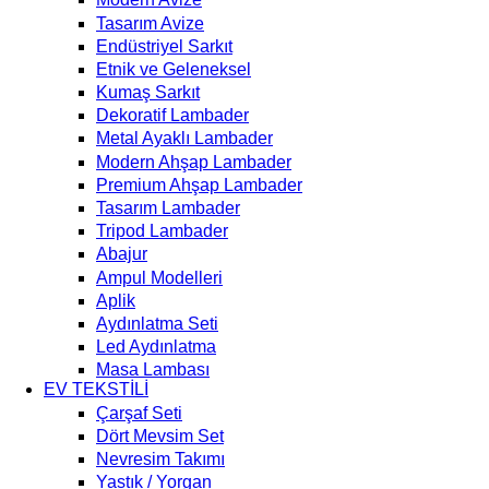
Tasarım Avize
Endüstriyel Sarkıt
Etnik ve Geleneksel
Kumaş Sarkıt
Dekoratif Lambader
Metal Ayaklı Lambader
Modern Ahşap Lambader
Premium Ahşap Lambader
Tasarım Lambader
Tripod Lambader
Abajur
Ampul Modelleri
Aplik
Aydınlatma Seti
Led Aydınlatma
Masa Lambası
EV TEKSTİLİ
Çarşaf Seti
Dört Mevsim Set
Nevresim Takımı
Yastık / Yorgan