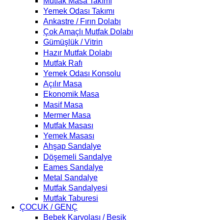
Mutfak Masa Takımı
Yemek Odası Takımı
Ankastre / Fırın Dolabı
Çok Amaçlı Mutfak Dolabı
Gümüşlük / Vitrin
Hazır Mutfak Dolabı
Mutfak Rafı
Yemek Odası Konsolu
Açılır Masa
Ekonomik Masa
Masif Masa
Mermer Masa
Mutfak Masası
Yemek Masası
Ahşap Sandalye
Döşemeli Sandalye
Eames Sandalye
Metal Sandalye
Mutfak Sandalyesi
Mutfak Taburesi
ÇOCUK / GENÇ
Bebek Karyolası / Beşik