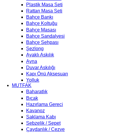
Plastik Masa Seti
Rattan Masa Seti
Bahçe Bankı
Bahçe Koltuğu
Bahçe Masası
Bahçe Sandalyesi
Bahçe Sehpası
Şezlong
Ayaklı Askılık
Ayna
Duvar Askılığı
Kapı Önü Aksesuarı
Yolluk
MUTFAK
Baharatlık
Bıçak
Hazırlama Gereci
Kavanoz
Saklama Kabı
Sebzelik / Sepet
Çaydanlık / Cezve