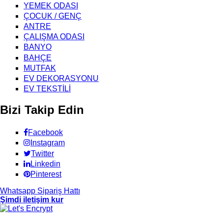
YEMEK ODASI
ÇOCUK / GENÇ
ANTRE
ÇALIŞMA ODASI
BANYO
BAHÇE
MUTFAK
EV DEKORASYONU
EV TEKSTİLİ
Bizi Takip Edin
Facebook
Instagram
Twitter
Linkedin
Pinterest
Whatsapp Sipariş Hattı
Şimdi iletişim kur