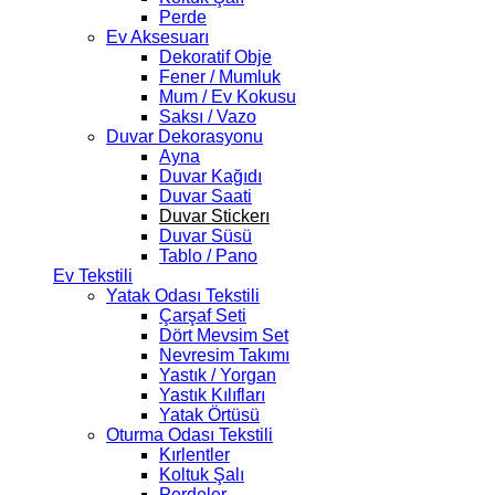
Perde
Ev Aksesuarı
Dekoratif Obje
Fener / Mumluk
Mum / Ev Kokusu
Saksı / Vazo
Duvar Dekorasyonu
Ayna
Duvar Kağıdı
Duvar Saati
Duvar Stickerı
Duvar Süsü
Tablo / Pano
Ev Tekstili
Yatak Odası Tekstili
Çarşaf Seti
Dört Mevsim Set
Nevresim Takımı
Yastık / Yorgan
Yastık Kılıfları
Yatak Örtüsü
Oturma Odası Tekstili
Kırlentler
Koltuk Şalı
Perdeler