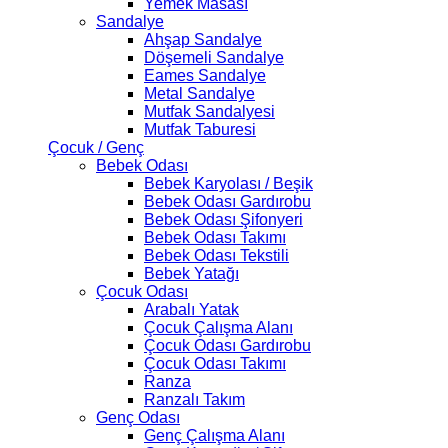
Yemek Masası
Sandalye
Ahşap Sandalye
Döşemeli Sandalye
Eames Sandalye
Metal Sandalye
Mutfak Sandalyesi
Mutfak Taburesi
Çocuk / Genç
Bebek Odası
Bebek Karyolası / Beşik
Bebek Odası Gardırobu
Bebek Odası Şifonyeri
Bebek Odası Takımı
Bebek Odası Tekstili
Bebek Yatağı
Çocuk Odası
Arabalı Yatak
Çocuk Çalışma Alanı
Çocuk Odası Gardırobu
Çocuk Odası Takımı
Ranza
Ranzalı Takım
Genç Odası
Genç Çalışma Alanı