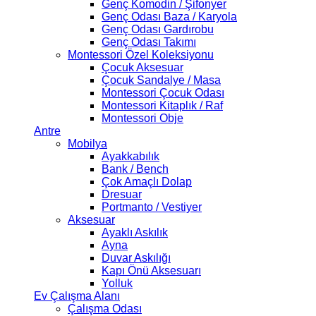
Genç Komodin / Şifonyer
Genç Odası Baza / Karyola
Genç Odası Gardırobu
Genç Odası Takımı
Montessori Özel Koleksiyonu
Çocuk Aksesuar
Çocuk Sandalye / Masa
Montessori Çocuk Odası
Montessori Kitaplık / Raf
Montessori Obje
Antre
Mobilya
Ayakkabılık
Bank / Bench
Çok Amaçlı Dolap
Dresuar
Portmanto / Vestiyer
Aksesuar
Ayaklı Askılık
Ayna
Duvar Askılığı
Kapı Önü Aksesuarı
Yolluk
Ev Çalışma Alanı
Çalışma Odası