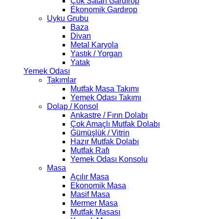
Çok Satan Gardırop
Ekonomik Gardırop
Uyku Grubu
Baza
Divan
Metal Karyola
Yastık / Yorgan
Yatak
Yemek Odası
Takımlar
Mutfak Masa Takımı
Yemek Odası Takımı
Dolap / Konsol
Ankastre / Fırın Dolabı
Çok Amaçlı Mutfak Dolabı
Gümüşlük / Vitrin
Hazır Mutfak Dolabı
Mutfak Rafı
Yemek Odası Konsolu
Masa
Açılır Masa
Ekonomik Masa
Masif Masa
Mermer Masa
Mutfak Masası