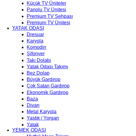
Küçük TV Üniteler
Panolu TV Ünitesi
Premium TV Sehpası
Premium TV Ünitesi
YATAK ODASI
Dresuar
Karyola
Komodin
Şifonyer
Takı Dolabı
Yatak Odası Takımı
Bez Dolap
Büyük Gardırop
Çok Satan Gardırop
Ekonomik Gardırop
Baza
Divan
Metal Karyola
Yastık / Yorgan
Yatak
YEMEK ODASI