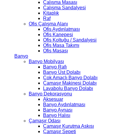
Çalışma Masası
Çalışma Sandalyesi
Kitaplık
Raf
Ofis Çalışma Alanı
Ofis Aydınlatması
Ofis Kanepesi
Ofis Koltuğu / Sandalyesi
Ofis Masa Takımı
Ofis Masası
Banyo
Banyo Mobilyası
Banyo Rafı
Banyo Üst Dolabı
Çok Amaçlı Banyo Dolabı
Çamaşır Makinesi Dolabı
Lavabolu Banyo Dolabı
Banyo Dekorasyonu
Aksesuar
Banyo Aydınlatması
Banyo Aynası
Banyo Halısı
Çamaşır Odası
Çamaşır Kurutma Askısı
Çamaşır Sepeti