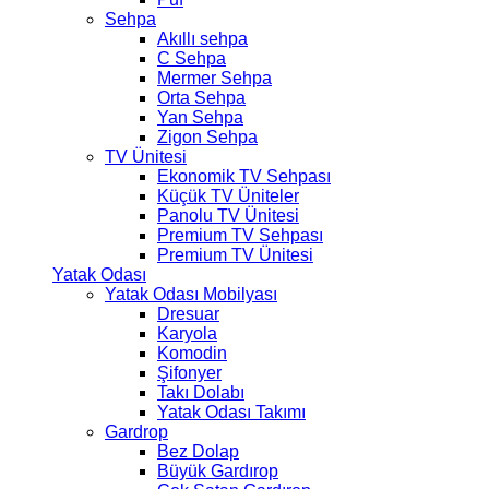
Sehpa
Akıllı sehpa
C Sehpa
Mermer Sehpa
Orta Sehpa
Yan Sehpa
Zigon Sehpa
TV Ünitesi
Ekonomik TV Sehpası
Küçük TV Üniteler
Panolu TV Ünitesi
Premium TV Sehpası
Premium TV Ünitesi
Yatak Odası
Yatak Odası Mobilyası
Dresuar
Karyola
Komodin
Şifonyer
Takı Dolabı
Yatak Odası Takımı
Gardrop
Bez Dolap
Büyük Gardırop