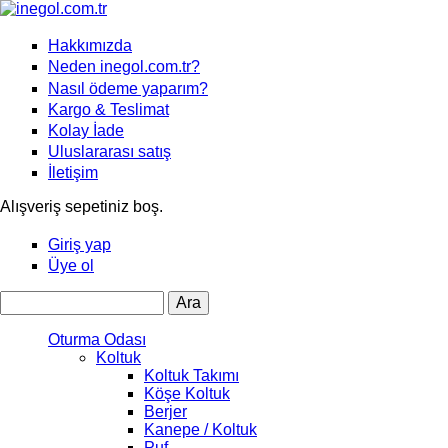
Hakkımızda
Neden inegol.com.tr?
Nasıl ödeme yaparım?
Kargo & Teslimat
Kolay İade
Uluslararası satış
İletişim
Alışveriş sepetiniz boş.
Giriş yap
Üye ol
Ara
Arama formu
Oturma Odası
Koltuk
Koltuk Takımı
Köşe Koltuk
Berjer
Kanepe / Koltuk
Puf