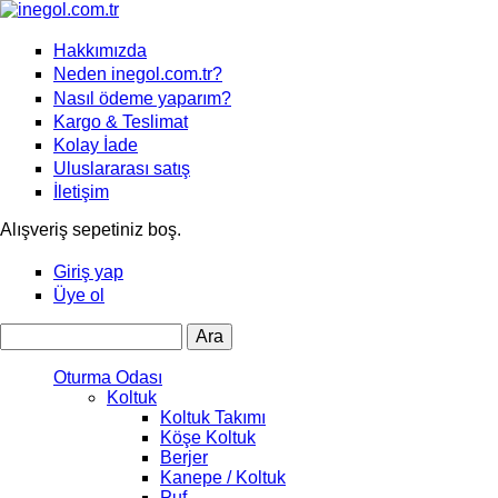
Hakkımızda
Neden inegol.com.tr?
Nasıl ödeme yaparım?
Kargo & Teslimat
Kolay İade
Uluslararası satış
İletişim
Alışveriş sepetiniz boş.
Giriş yap
Üye ol
Ara
Arama formu
Oturma Odası
Koltuk
Koltuk Takımı
Köşe Koltuk
Berjer
Kanepe / Koltuk
Puf