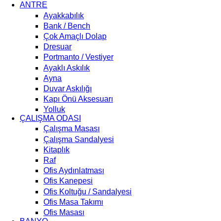
ANTRE
Ayakkabılık
Bank / Bench
Çok Amaçlı Dolap
Dresuar
Portmanto / Vestiyer
Ayaklı Askılık
Ayna
Duvar Askılığı
Kapı Önü Aksesuarı
Yolluk
ÇALIŞMA ODASI
Çalışma Masası
Çalışma Sandalyesi
Kitaplık
Raf
Ofis Aydınlatması
Ofis Kanepesi
Ofis Koltuğu / Sandalyesi
Ofis Masa Takımı
Ofis Masası