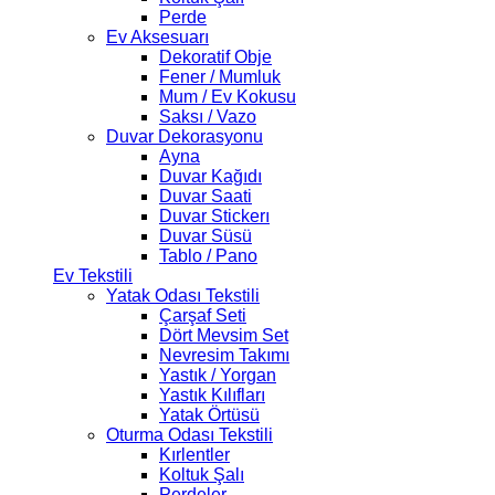
Perde
Ev Aksesuarı
Dekoratif Obje
Fener / Mumluk
Mum / Ev Kokusu
Saksı / Vazo
Duvar Dekorasyonu
Ayna
Duvar Kağıdı
Duvar Saati
Duvar Stickerı
Duvar Süsü
Tablo / Pano
Ev Tekstili
Yatak Odası Tekstili
Çarşaf Seti
Dört Mevsim Set
Nevresim Takımı
Yastık / Yorgan
Yastık Kılıfları
Yatak Örtüsü
Oturma Odası Tekstili
Kırlentler
Koltuk Şalı
Perdeler