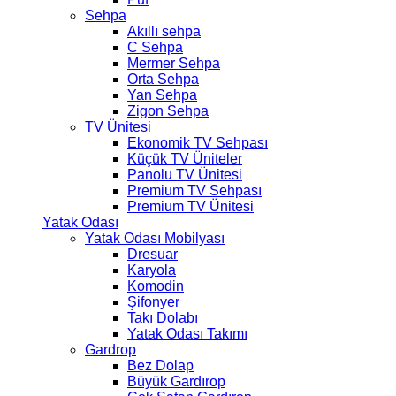
Sehpa
Akıllı sehpa
C Sehpa
Mermer Sehpa
Orta Sehpa
Yan Sehpa
Zigon Sehpa
TV Ünitesi
Ekonomik TV Sehpası
Küçük TV Üniteler
Panolu TV Ünitesi
Premium TV Sehpası
Premium TV Ünitesi
Yatak Odası
Yatak Odası Mobilyası
Dresuar
Karyola
Komodin
Şifonyer
Takı Dolabı
Yatak Odası Takımı
Gardrop
Bez Dolap
Büyük Gardırop