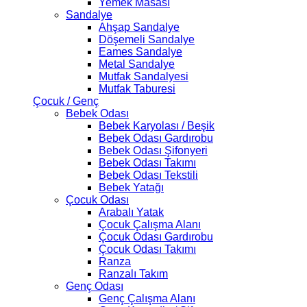
Yemek Masası
Sandalye
Ahşap Sandalye
Döşemeli Sandalye
Eames Sandalye
Metal Sandalye
Mutfak Sandalyesi
Mutfak Taburesi
Çocuk / Genç
Bebek Odası
Bebek Karyolası / Beşik
Bebek Odası Gardırobu
Bebek Odası Şifonyeri
Bebek Odası Takımı
Bebek Odası Tekstili
Bebek Yatağı
Çocuk Odası
Arabalı Yatak
Çocuk Çalışma Alanı
Çocuk Odası Gardırobu
Çocuk Odası Takımı
Ranza
Ranzalı Takım
Genç Odası
Genç Çalışma Alanı