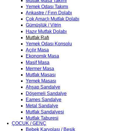
Mutfak Masa Takımı
Yemek Odası Takımı
Ankastre / Fırın Dolabı
Çok Amaçlı Mutfak Dolabı
Gümüşlük / Vitrin
Hazır Mutfak Dolabı
Mutfak Rafı
Yemek Odası Konsolu
Açılır Masa
Ekonomik Masa
Masif Masa
Mermer Masa
Mutfak Masası
Yemek Masası
Ahşap Sandalye
Döşemeli Sandalye
Eames Sandalye
Metal Sandalye
Mutfak Sandalyesi
Mutfak Taburesi
ÇOCUK / GENÇ
Bebek Karyolası / Beşik