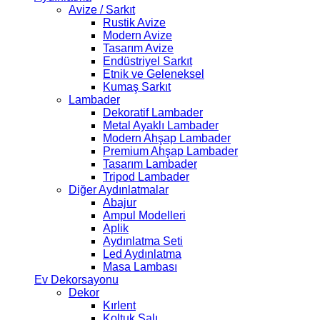
Avize / Sarkıt
Rustik Avize
Modern Avize
Tasarım Avize
Endüstriyel Sarkıt
Etnik ve Geleneksel
Kumaş Sarkıt
Lambader
Dekoratif Lambader
Metal Ayaklı Lambader
Modern Ahşap Lambader
Premium Ahşap Lambader
Tasarım Lambader
Tripod Lambader
Diğer Aydınlatmalar
Abajur
Ampul Modelleri
Aplik
Aydınlatma Seti
Led Aydınlatma
Masa Lambası
Ev Dekorsayonu
Dekor
Kırlent
Koltuk Şalı