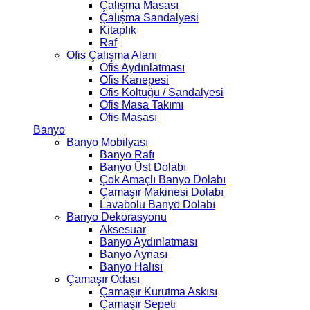
Çalışma Masası
Çalışma Sandalyesi
Kitaplık
Raf
Ofis Çalışma Alanı
Ofis Aydınlatması
Ofis Kanepesi
Ofis Koltuğu / Sandalyesi
Ofis Masa Takımı
Ofis Masası
Banyo
Banyo Mobilyası
Banyo Rafı
Banyo Üst Dolabı
Çok Amaçlı Banyo Dolabı
Çamaşır Makinesi Dolabı
Lavabolu Banyo Dolabı
Banyo Dekorasyonu
Aksesuar
Banyo Aydınlatması
Banyo Aynası
Banyo Halısı
Çamaşır Odası
Çamaşır Kurutma Askısı
Çamaşır Sepeti