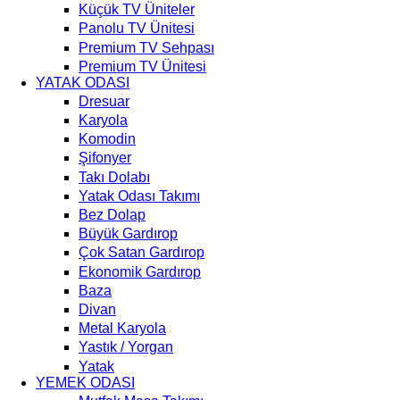
Küçük TV Üniteler
Panolu TV Ünitesi
Premium TV Sehpası
Premium TV Ünitesi
YATAK ODASI
Dresuar
Karyola
Komodin
Şifonyer
Takı Dolabı
Yatak Odası Takımı
Bez Dolap
Büyük Gardırop
Çok Satan Gardırop
Ekonomik Gardırop
Baza
Divan
Metal Karyola
Yastık / Yorgan
Yatak
YEMEK ODASI