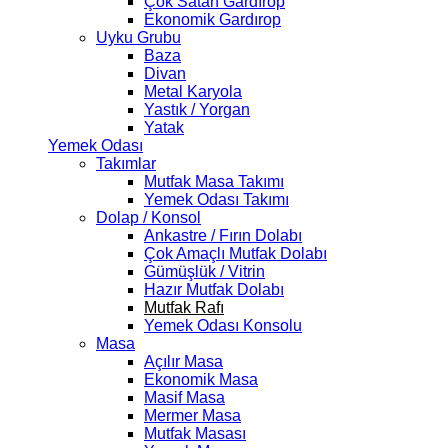
Çok Satan Gardırop
Ekonomik Gardırop
Uyku Grubu
Baza
Divan
Metal Karyola
Yastık / Yorgan
Yatak
Yemek Odası
Takımlar
Mutfak Masa Takımı
Yemek Odası Takımı
Dolap / Konsol
Ankastre / Fırın Dolabı
Çok Amaçlı Mutfak Dolabı
Gümüşlük / Vitrin
Hazır Mutfak Dolabı
Mutfak Rafı
Yemek Odası Konsolu
Masa
Açılır Masa
Ekonomik Masa
Masif Masa
Mermer Masa
Mutfak Masası