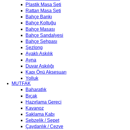
Plastik Masa Seti
Rattan Masa Seti
Bahçe Bankı
Bahçe Koltuğu
Bahçe Masası
Bahçe Sandalyesi
Bahçe Sehpası
Şezlong
Ayaklı Askılık
Ayna
Duvar Askılığı
Kapı Önü Aksesuarı
Yolluk
MUTFAK
Baharatlık
Bıçak
Hazırlama Gereci
Kavanoz
Saklama Kabı
Sebzelik / Sepet
Çaydanlık / Cezve