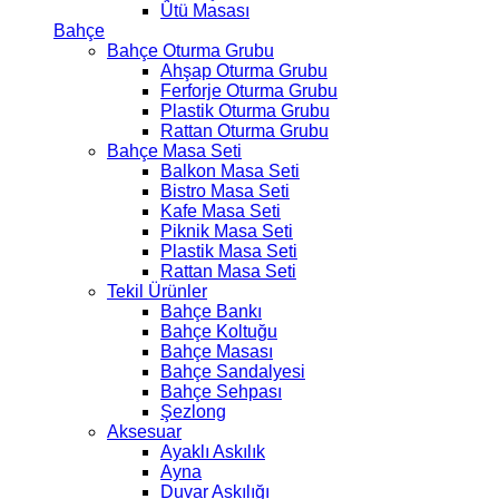
Ütü Masası
Bahçe
Bahçe Oturma Grubu
Ahşap Oturma Grubu
Ferforje Oturma Grubu
Plastik Oturma Grubu
Rattan Oturma Grubu
Bahçe Masa Seti
Balkon Masa Seti
Bistro Masa Seti
Kafe Masa Seti
Piknik Masa Seti
Plastik Masa Seti
Rattan Masa Seti
Tekil Ürünler
Bahçe Bankı
Bahçe Koltuğu
Bahçe Masası
Bahçe Sandalyesi
Bahçe Sehpası
Şezlong
Aksesuar
Ayaklı Askılık
Ayna
Duvar Askılığı