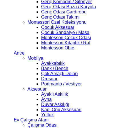
Genç Komodin / Şifonyer
Genç Odası Baza / Karyola
Genç Odası Gardırobu
Genç Odası Takımı
Montessori Özel Koleksiyonu
Çocuk Aksesuar
Çocuk Sandalye / Masa
Montessori Çocuk Odası
Montessori Kitaplık / Raf
Montessori Obje
Antre
Mobilya
Ayakkabılık
Bank / Bench
Çok Amaçlı Dolap
Dresuar
Portmanto / Vestiyer
Aksesuar
Ayaklı Askılık
Ayna
Duvar Askılığı
Kapı Önü Aksesuarı
Yolluk
Ev Çalışma Alanı
Çalışma Odası