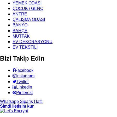
YEMEK ODASI
ÇOCUK / GENÇ
ANTRE
ÇALIŞMA ODASI
BANYO
BAHÇE
MUTFAK
EV DEKORASYONU
EV TEKSTİLİ
Bizi Takip Edin
Facebook
Instagram
Twitter
Linkedin
Pinterest
Whatsapp Sipariş Hattı
Şimdi iletişim kur