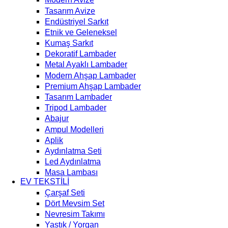
Tasarım Avize
Endüstriyel Sarkıt
Etnik ve Geleneksel
Kumaş Sarkıt
Dekoratif Lambader
Metal Ayaklı Lambader
Modern Ahşap Lambader
Premium Ahşap Lambader
Tasarım Lambader
Tripod Lambader
Abajur
Ampul Modelleri
Aplik
Aydınlatma Seti
Led Aydınlatma
Masa Lambası
EV TEKSTİLİ
Çarşaf Seti
Dört Mevsim Set
Nevresim Takımı
Yastık / Yorgan