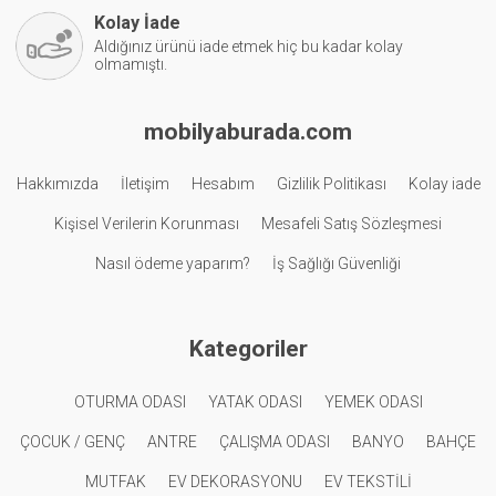
Kolay İade
Aldığınız ürünü iade etmek hiç bu kadar kolay
olmamıştı.
mobilyaburada.com
Hakkımızda
İletişim
Hesabım
Gizlilik Politikası
Kolay iade
Kişisel Verilerin Korunması
Mesafeli Satış Sözleşmesi
Nasıl ödeme yaparım?
İş Sağlığı Güvenliği
Kategoriler
OTURMA ODASI
YATAK ODASI
YEMEK ODASI
ÇOCUK / GENÇ
ANTRE
ÇALIŞMA ODASI
BANYO
BAHÇE
MUTFAK
EV DEKORASYONU
EV TEKSTİLİ