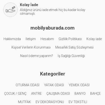
Kolay İade
Aldığınız ürünü iade etmek hiç bu kadar kolay
olmamıştı.
mobilyaburada.com
Hakkımızda
İletişim
Hesabım
Gizlilik Politikası
Kolay iade
Kişisel Verilerin Korunması
Mesafeli Satış Sözleşmesi
Nasıl ödeme yaparım?
İş Sağlığı Güvenliği
Kategoriler
OTURMA ODASI
YATAK ODASI
YEMEK ODASI
ÇOCUK / GENÇ
ANTRE
ÇALIŞMA ODASI
BANYO
BAHÇE
MUTFAK
EV DEKORASYONU
EV TEKSTİLİ