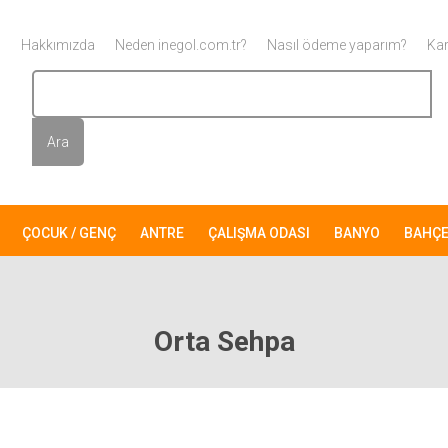
Hakkımızda
Neden inegol.com.tr?
Nasıl ödeme yaparım?
Kar
ÇOCUK / GENÇ
ANTRE
ÇALIŞMA ODASI
BANYO
BAHÇ
Orta Sehpa