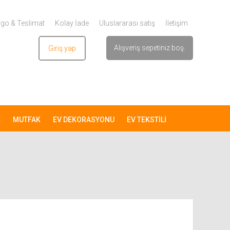
go & Teslimat
Kolay İade
Uluslararası satış
İletişim
Alışveriş sepetiniz boş.
Giriş yap
Üye ol
E
MUTFAK
EV DEKORASYONU
EV TEKSTİLİ