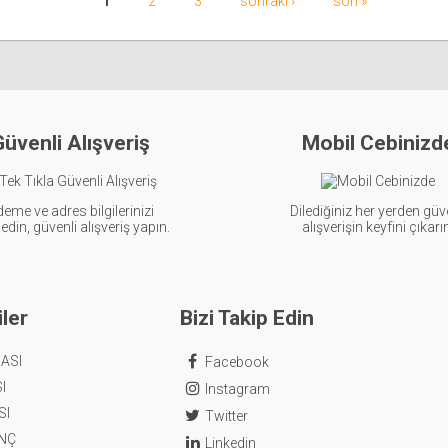
1
2
3
sonraki ›
son »
üvenli Alışveriş
Mobil Cebinizd
eme ve adres bilgilerinizi
Dilediğiniz her yerden güv
din, güvenli alışveriş yapın.
alışverişin keyfini çıkarı
ler
Bizi Takip Edin
ASI
Facebook
I
Instagram
SI
Twitter
ENÇ
Linkedin