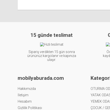
Sayfalar
15 günde teslimat
G
Sipariş verdikten 15 gün sonra
Öd
ürününüz kargolanır ve kapınıza
kayde
ulaşır.
mobilyaburada.com
Kategori
Hakkımızda
OTURMA OD
İletişim
YATAK ODAS
Hesabım
YEMEK ODA
Gizlilik Politikası
ÇOCUK / G