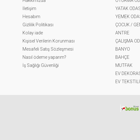
Hakkımızda
OTURMA OD
İletişim
YATAK ODAS
Hesabım
YEMEK ODA
Gizlilik Politikası
ÇOCUK / G
Kolay iade
ANTRE
Kişisel Verilerin Korunması
ÇALIŞMA OD
Mesafeli Satış Sözleşmesi
BANYO
Nasıl ödeme yaparım?
BAHÇE
İş Sağlığı Güvenliği
MUTFAK
EV DEKORA
EV TEKSTİLİ