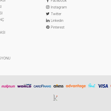
ASI
Facebook
I
Instagram
SI
Twitter
ENÇ
Linkedin
Pinterest
ASI
SYONU
Tasarım & Geliştirme | kerataif işler