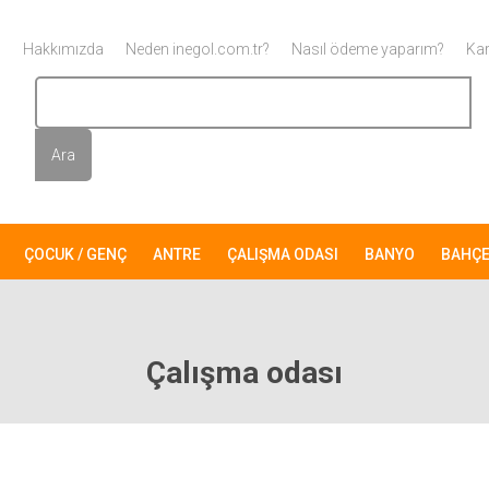
Hakkımızda
Neden inegol.com.tr?
Nasıl ödeme yaparım?
Kar
ÇOCUK / GENÇ
ANTRE
ÇALIŞMA ODASI
BANYO
BAHÇ
Çalışma odası