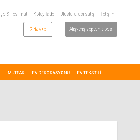
go & Teslimat
Kolay İade
Uluslararası satış
İletişim
Alışveriş sepetiniz boş.
Giriş yap
Üye ol
E
MUTFAK
EV DEKORASYONU
EV TEKSTİLİ