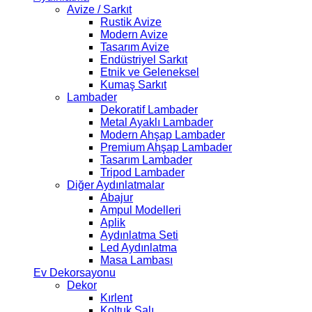
Avize / Sarkıt
Rustik Avize
Modern Avize
Tasarım Avize
Endüstriyel Sarkıt
Etnik ve Geleneksel
Kumaş Sarkıt
Lambader
Dekoratif Lambader
Metal Ayaklı Lambader
Modern Ahşap Lambader
Premium Ahşap Lambader
Tasarım Lambader
Tripod Lambader
Diğer Aydınlatmalar
Abajur
Ampul Modelleri
Aplik
Aydınlatma Seti
Led Aydınlatma
Masa Lambası
Ev Dekorsayonu
Dekor
Kırlent
Koltuk Şalı