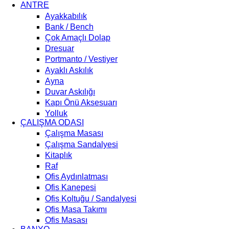
ANTRE
Ayakkabılık
Bank / Bench
Çok Amaçlı Dolap
Dresuar
Portmanto / Vestiyer
Ayaklı Askılık
Ayna
Duvar Askılığı
Kapı Önü Aksesuarı
Yolluk
ÇALIŞMA ODASI
Çalışma Masası
Çalışma Sandalyesi
Kitaplık
Raf
Ofis Aydınlatması
Ofis Kanepesi
Ofis Koltuğu / Sandalyesi
Ofis Masa Takımı
Ofis Masası