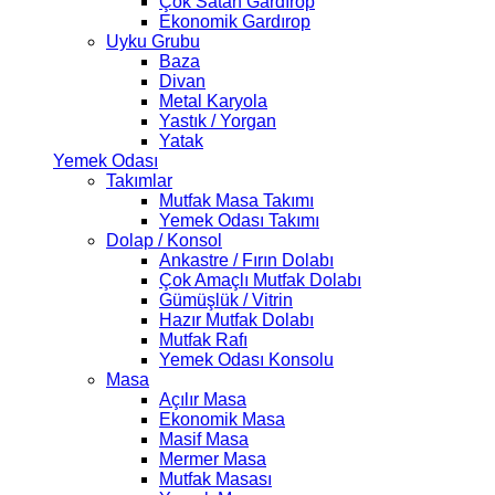
Çok Satan Gardırop
Ekonomik Gardırop
Uyku Grubu
Baza
Divan
Metal Karyola
Yastık / Yorgan
Yatak
Yemek Odası
Takımlar
Mutfak Masa Takımı
Yemek Odası Takımı
Dolap / Konsol
Ankastre / Fırın Dolabı
Çok Amaçlı Mutfak Dolabı
Gümüşlük / Vitrin
Hazır Mutfak Dolabı
Mutfak Rafı
Yemek Odası Konsolu
Masa
Açılır Masa
Ekonomik Masa
Masif Masa
Mermer Masa
Mutfak Masası