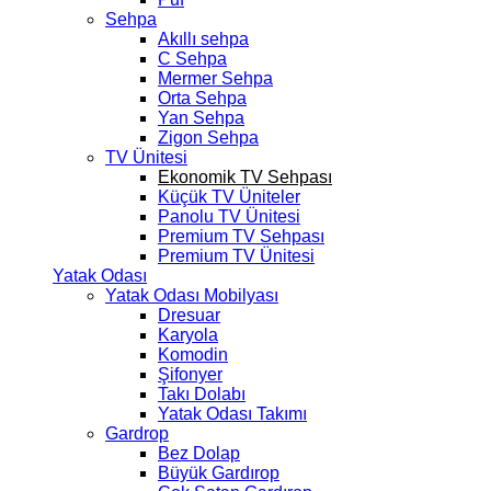
Sehpa
Akıllı sehpa
C Sehpa
Mermer Sehpa
Orta Sehpa
Yan Sehpa
Zigon Sehpa
TV Ünitesi
Ekonomik TV Sehpası
Küçük TV Üniteler
Panolu TV Ünitesi
Premium TV Sehpası
Premium TV Ünitesi
Yatak Odası
Yatak Odası Mobilyası
Dresuar
Karyola
Komodin
Şifonyer
Takı Dolabı
Yatak Odası Takımı
Gardrop
Bez Dolap
Büyük Gardırop