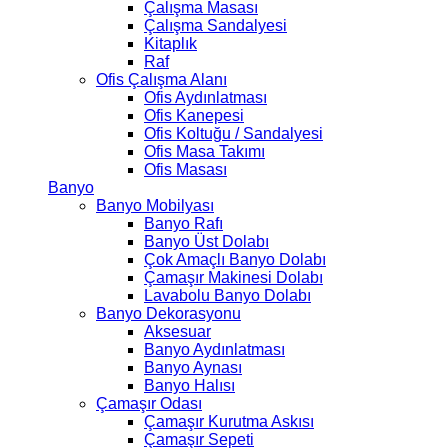
Çalışma Masası
Çalışma Sandalyesi
Kitaplık
Raf
Ofis Çalışma Alanı
Ofis Aydınlatması
Ofis Kanepesi
Ofis Koltuğu / Sandalyesi
Ofis Masa Takımı
Ofis Masası
Banyo
Banyo Mobilyası
Banyo Rafı
Banyo Üst Dolabı
Çok Amaçlı Banyo Dolabı
Çamaşır Makinesi Dolabı
Lavabolu Banyo Dolabı
Banyo Dekorasyonu
Aksesuar
Banyo Aydınlatması
Banyo Aynası
Banyo Halısı
Çamaşır Odası
Çamaşır Kurutma Askısı
Çamaşır Sepeti