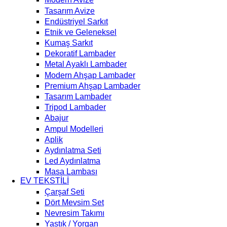
Tasarım Avize
Endüstriyel Sarkıt
Etnik ve Geleneksel
Kumaş Sarkıt
Dekoratif Lambader
Metal Ayaklı Lambader
Modern Ahşap Lambader
Premium Ahşap Lambader
Tasarım Lambader
Tripod Lambader
Abajur
Ampul Modelleri
Aplik
Aydınlatma Seti
Led Aydınlatma
Masa Lambası
EV TEKSTİLİ
Çarşaf Seti
Dört Mevsim Set
Nevresim Takımı
Yastık / Yorgan