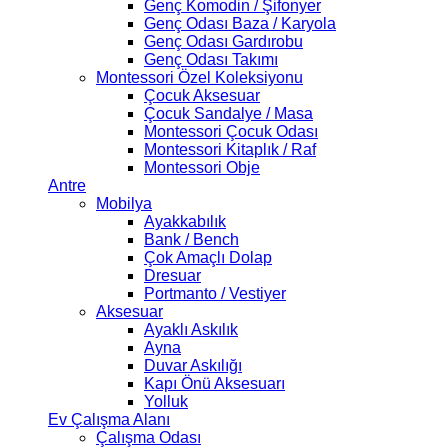
Genç Komodin / Şifonyer
Genç Odası Baza / Karyola
Genç Odası Gardırobu
Genç Odası Takımı
Montessori Özel Koleksiyonu
Çocuk Aksesuar
Çocuk Sandalye / Masa
Montessori Çocuk Odası
Montessori Kitaplık / Raf
Montessori Obje
Antre
Mobilya
Ayakkabılık
Bank / Bench
Çok Amaçlı Dolap
Dresuar
Portmanto / Vestiyer
Aksesuar
Ayaklı Askılık
Ayna
Duvar Askılığı
Kapı Önü Aksesuarı
Yolluk
Ev Çalışma Alanı
Çalışma Odası