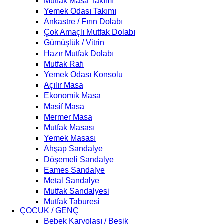
Mutfak Masa Takımı
Yemek Odası Takımı
Ankastre / Fırın Dolabı
Çok Amaçlı Mutfak Dolabı
Gümüşlük / Vitrin
Hazır Mutfak Dolabı
Mutfak Rafı
Yemek Odası Konsolu
Açılır Masa
Ekonomik Masa
Masif Masa
Mermer Masa
Mutfak Masası
Yemek Masası
Ahşap Sandalye
Döşemeli Sandalye
Eames Sandalye
Metal Sandalye
Mutfak Sandalyesi
Mutfak Taburesi
ÇOCUK / GENÇ
Bebek Karyolası / Beşik