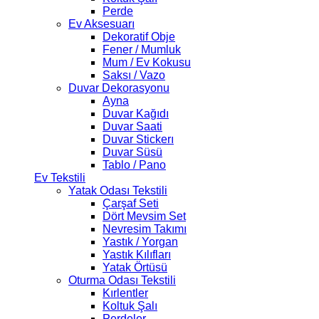
Perde
Ev Aksesuarı
Dekoratif Obje
Fener / Mumluk
Mum / Ev Kokusu
Saksı / Vazo
Duvar Dekorasyonu
Ayna
Duvar Kağıdı
Duvar Saati
Duvar Stickerı
Duvar Süsü
Tablo / Pano
Ev Tekstili
Yatak Odası Tekstili
Çarşaf Seti
Dört Mevsim Set
Nevresim Takımı
Yastık / Yorgan
Yastık Kılıfları
Yatak Örtüsü
Oturma Odası Tekstili
Kırlentler
Koltuk Şalı
Perdeler