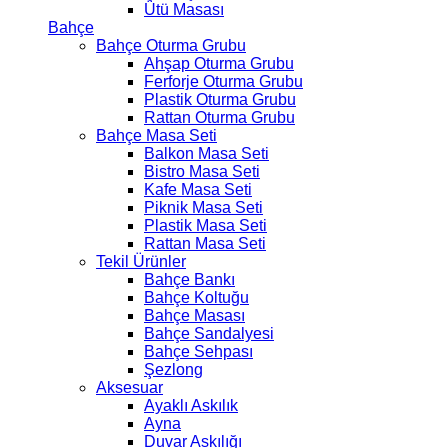
Ütü Masası
Bahçe
Bahçe Oturma Grubu
Ahşap Oturma Grubu
Ferforje Oturma Grubu
Plastik Oturma Grubu
Rattan Oturma Grubu
Bahçe Masa Seti
Balkon Masa Seti
Bistro Masa Seti
Kafe Masa Seti
Piknik Masa Seti
Plastik Masa Seti
Rattan Masa Seti
Tekil Ürünler
Bahçe Bankı
Bahçe Koltuğu
Bahçe Masası
Bahçe Sandalyesi
Bahçe Sehpası
Şezlong
Aksesuar
Ayaklı Askılık
Ayna
Duvar Askılığı