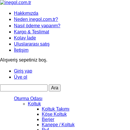
Hakkımızda
Neden inegol.com.tr?
Nasıl ödeme yaparım?
Kargo & Teslimat
Kolay İade
Uluslararası satış
İletişim
Alışveriş sepetiniz boş.
Giriş yap
Üye ol
Ara
Arama formu
Oturma Odası
Koltuk
Koltuk Takımı
Köşe Koltuk
Berjer
Kanepe / Koltuk
Puf