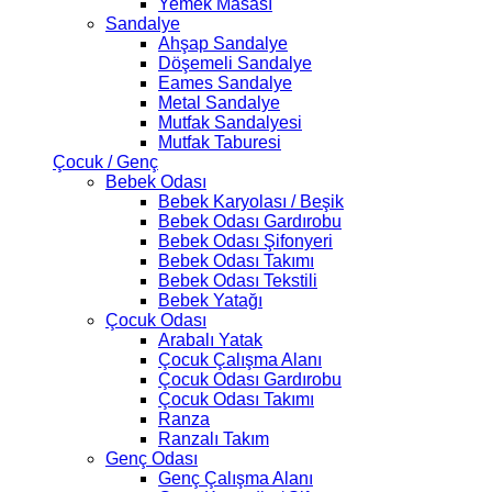
Yemek Masası
Sandalye
Ahşap Sandalye
Döşemeli Sandalye
Eames Sandalye
Metal Sandalye
Mutfak Sandalyesi
Mutfak Taburesi
Çocuk / Genç
Bebek Odası
Bebek Karyolası / Beşik
Bebek Odası Gardırobu
Bebek Odası Şifonyeri
Bebek Odası Takımı
Bebek Odası Tekstili
Bebek Yatağı
Çocuk Odası
Arabalı Yatak
Çocuk Çalışma Alanı
Çocuk Odası Gardırobu
Çocuk Odası Takımı
Ranza
Ranzalı Takım
Genç Odası
Genç Çalışma Alanı