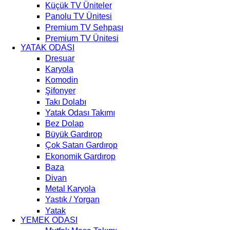
Küçük TV Üniteler
Panolu TV Ünitesi
Premium TV Sehpası
Premium TV Ünitesi
YATAK ODASI
Dresuar
Karyola
Komodin
Şifonyer
Takı Dolabı
Yatak Odası Takımı
Bez Dolap
Büyük Gardırop
Çok Satan Gardırop
Ekonomik Gardırop
Baza
Divan
Metal Karyola
Yastık / Yorgan
Yatak
YEMEK ODASI