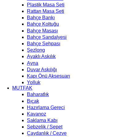
Plastik Masa Seti
Rattan Masa Seti
Bahçe Bankı
Bahçe Koltuğu
Bahçe Masası
Bahçe Sandalyesi
Bahçe Sehpası
Şezlong
Ayaklı Askılık
Ayna
Duvar Askılığı
Kapı Önü Aksesuarı
Yolluk
MUTFAK
Baharatlık
Bıçak
Hazırlama Gereci
Kavanoz
Saklama Kabı
Sebzelik / Sepet
Çaydanlık / Cezve