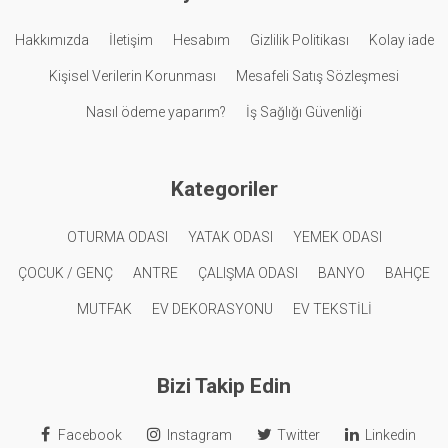
Hakkımızda
İletişim
Hesabım
Gizlilik Politikası
Kolay iade
Kişisel Verilerin Korunması
Mesafeli Satış Sözleşmesi
Nasıl ödeme yaparım?
İş Sağlığı Güvenliği
Kategoriler
OTURMA ODASI
YATAK ODASI
YEMEK ODASI
ÇOCUK / GENÇ
ANTRE
ÇALIŞMA ODASI
BANYO
BAHÇE
MUTFAK
EV DEKORASYONU
EV TEKSTİLİ
Bizi Takip Edin
Facebook
Instagram
Twitter
Linkedin