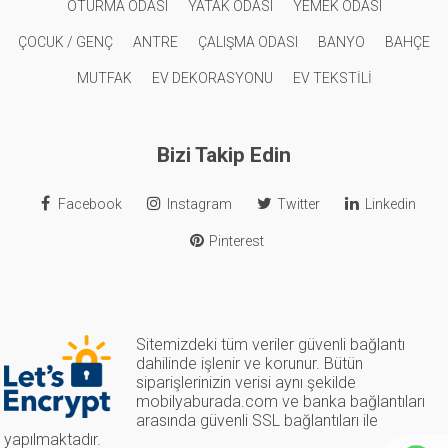
OTURMA ODASI
YATAK ODASI
YEMEK ODASI
ÇOCUK / GENÇ
ANTRE
ÇALIŞMA ODASI
BANYO
BAHÇE
MUTFAK
EV DEKORASYONU
EV TEKSTİLİ
Bizi Takip Edin
Facebook
Instagram
Twitter
Linkedin
Pinterest
Sitemizdeki tüm veriler güvenli bağlantı
dahilinde işlenir ve korunur. Bütün
siparişlerinizin verisi aynı şekilde
mobilyaburada.com ve banka bağlantıları
arasında güvenli SSL bağlantıları ile
yapılmaktadır.