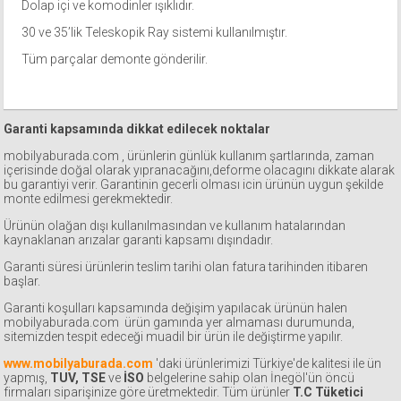
Dolap içi ve komodinler ışıklıdır.
30 ve 35’lik Teleskopik Ray sistemi kullanılmıştır.
Tüm parçalar demonte gönderilir.
Garanti kapsamında dikkat edilecek noktalar
mobilyaburada.com , ürünlerin günlük kullanım şartlarında, zaman
içerisinde doğal olarak yıpranacağını,deforme olacagını dikkate alarak
bu garantiyi verir. Garantinin gecerli olması icin ürünün uygun şekilde
monte edilmesi gerekmektedir.
Ürünün olağan dışı kullanılmasından ve kullanım hatalarından
kaynaklanan arızalar garanti kapsamı dışındadır.
Garanti süresi ürünlerin teslim tarihi olan fatura tarihinden itibaren
başlar.
Garanti koşulları kapsamında değişim yapılacak ürünün halen
mobilyaburada.com ürün gamında yer almaması durumunda,
sitemizden tespit edeceği muadil bir ürün ile değiştirme yapılır.
www.mobilyaburada.com
'daki ürünlerimizi Türkiye'de kalitesi ile ün
yapmış,
TUV, TSE
ve
İSO
belgelerine sahip olan İnegöl'ün öncü
firmaları siparişinize göre üretmektedir. Tüm ürünler
T.C Tüketici