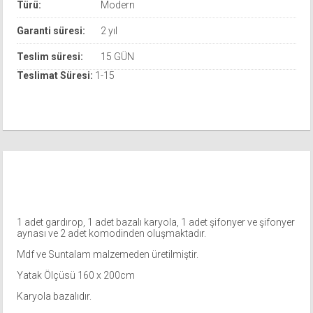
Türü:
Modern
Garanti süresi:
2 yıl
Teslim süresi:
15 GÜN
Teslimat Süresi:
1-15
(etkin sekme)
Ürün bilgileri tab
1 adet gardırop, 1 adet bazalı karyola, 1 adet şifonyer ve şifonyer
aynası ve 2 adet komodinden oluşmaktadır.
Mdf ve Suntalam malzemeden üretilmiştir.
Yatak Ölçüsü 160 x 200cm
Karyola bazalıdır.