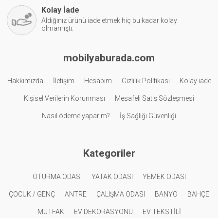
Kolay İade
Aldığınız ürünü iade etmek hiç bu kadar kolay
olmamıştı.
mobilyaburada.com
Hakkımızda
İletişim
Hesabım
Gizlilik Politikası
Kolay iade
Kişisel Verilerin Korunması
Mesafeli Satış Sözleşmesi
Nasıl ödeme yaparım?
İş Sağlığı Güvenliği
Kategoriler
OTURMA ODASI
YATAK ODASI
YEMEK ODASI
ÇOCUK / GENÇ
ANTRE
ÇALIŞMA ODASI
BANYO
BAHÇE
MUTFAK
EV DEKORASYONU
EV TEKSTİLİ