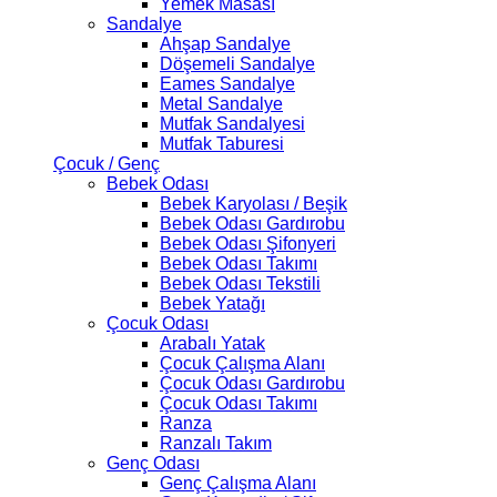
Yemek Masası
Sandalye
Ahşap Sandalye
Döşemeli Sandalye
Eames Sandalye
Metal Sandalye
Mutfak Sandalyesi
Mutfak Taburesi
Çocuk / Genç
Bebek Odası
Bebek Karyolası / Beşik
Bebek Odası Gardırobu
Bebek Odası Şifonyeri
Bebek Odası Takımı
Bebek Odası Tekstili
Bebek Yatağı
Çocuk Odası
Arabalı Yatak
Çocuk Çalışma Alanı
Çocuk Odası Gardırobu
Çocuk Odası Takımı
Ranza
Ranzalı Takım
Genç Odası
Genç Çalışma Alanı