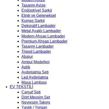
Tasarım Avize
Endüstriyel Sarkıt
Etnik ve Geleneksel
Kumaş Sarkıt
Dekoratif Lambader
Metal Ayaklı Lambader
Modern Ahşap Lambader
Premium Ahşap Lambader
Tasarım Lambader
Tripod Lambader
Abajur
Ampul Modelleri
Aplik
Aydınlatma Seti
Led Aydınlatma
Masa Lambası
EV TEKSTİLİ
Çarşaf Seti
Dört Mevsim Set
Nevresim Takımı
Yastık / Yorgan