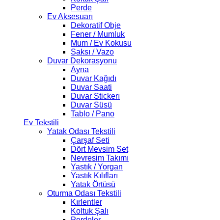
Perde
Ev Aksesuarı
Dekoratif Obje
Fener / Mumluk
Mum / Ev Kokusu
Saksı / Vazo
Duvar Dekorasyonu
Ayna
Duvar Kağıdı
Duvar Saati
Duvar Stickerı
Duvar Süsü
Tablo / Pano
Ev Tekstili
Yatak Odası Tekstili
Çarşaf Seti
Dört Mevsim Set
Nevresim Takımı
Yastık / Yorgan
Yastık Kılıfları
Yatak Örtüsü
Oturma Odası Tekstili
Kırlentler
Koltuk Şalı
Perdeler