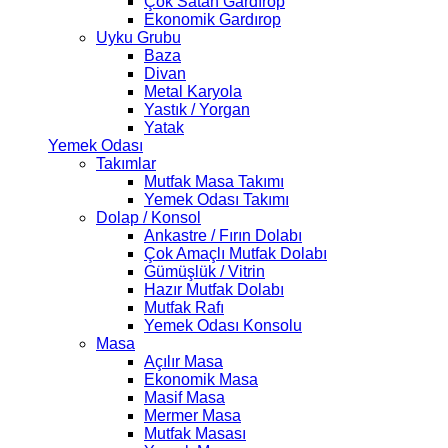
Çok Satan Gardırop
Ekonomik Gardırop
Uyku Grubu
Baza
Divan
Metal Karyola
Yastık / Yorgan
Yatak
Yemek Odası
Takımlar
Mutfak Masa Takımı
Yemek Odası Takımı
Dolap / Konsol
Ankastre / Fırın Dolabı
Çok Amaçlı Mutfak Dolabı
Gümüşlük / Vitrin
Hazır Mutfak Dolabı
Mutfak Rafı
Yemek Odası Konsolu
Masa
Açılır Masa
Ekonomik Masa
Masif Masa
Mermer Masa
Mutfak Masası