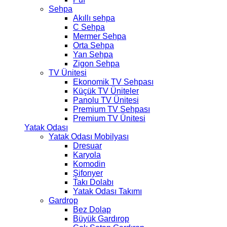
Sehpa
Akıllı sehpa
C Sehpa
Mermer Sehpa
Orta Sehpa
Yan Sehpa
Zigon Sehpa
TV Ünitesi
Ekonomik TV Sehpası
Küçük TV Üniteler
Panolu TV Ünitesi
Premium TV Sehpası
Premium TV Ünitesi
Yatak Odası
Yatak Odası Mobilyası
Dresuar
Karyola
Komodin
Şifonyer
Takı Dolabı
Yatak Odası Takımı
Gardrop
Bez Dolap
Büyük Gardırop