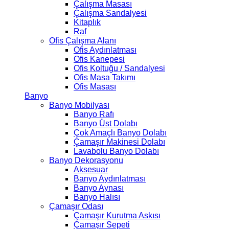
Çalışma Masası
Çalışma Sandalyesi
Kitaplık
Raf
Ofis Çalışma Alanı
Ofis Aydınlatması
Ofis Kanepesi
Ofis Koltuğu / Sandalyesi
Ofis Masa Takımı
Ofis Masası
Banyo
Banyo Mobilyası
Banyo Rafı
Banyo Üst Dolabı
Çok Amaçlı Banyo Dolabı
Çamaşır Makinesi Dolabı
Lavabolu Banyo Dolabı
Banyo Dekorasyonu
Aksesuar
Banyo Aydınlatması
Banyo Aynası
Banyo Halısı
Çamaşır Odası
Çamaşır Kurutma Askısı
Çamaşır Sepeti