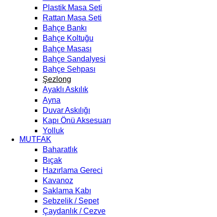
Plastik Masa Seti
Rattan Masa Seti
Bahçe Bankı
Bahçe Koltuğu
Bahçe Masası
Bahçe Sandalyesi
Bahçe Sehpası
Şezlong
Ayaklı Askılık
Ayna
Duvar Askılığı
Kapı Önü Aksesuarı
Yolluk
MUTFAK
Baharatlık
Bıçak
Hazırlama Gereci
Kavanoz
Saklama Kabı
Sebzelik / Sepet
Çaydanlık / Cezve