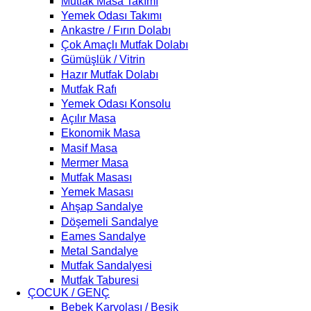
Mutfak Masa Takımı
Yemek Odası Takımı
Ankastre / Fırın Dolabı
Çok Amaçlı Mutfak Dolabı
Gümüşlük / Vitrin
Hazır Mutfak Dolabı
Mutfak Rafı
Yemek Odası Konsolu
Açılır Masa
Ekonomik Masa
Masif Masa
Mermer Masa
Mutfak Masası
Yemek Masası
Ahşap Sandalye
Döşemeli Sandalye
Eames Sandalye
Metal Sandalye
Mutfak Sandalyesi
Mutfak Taburesi
ÇOCUK / GENÇ
Bebek Karyolası / Beşik