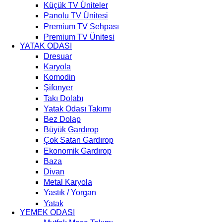
Küçük TV Üniteler
Panolu TV Ünitesi
Premium TV Sehpası
Premium TV Ünitesi
YATAK ODASI
Dresuar
Karyola
Komodin
Şifonyer
Takı Dolabı
Yatak Odası Takımı
Bez Dolap
Büyük Gardırop
Çok Satan Gardırop
Ekonomik Gardırop
Baza
Divan
Metal Karyola
Yastık / Yorgan
Yatak
YEMEK ODASI