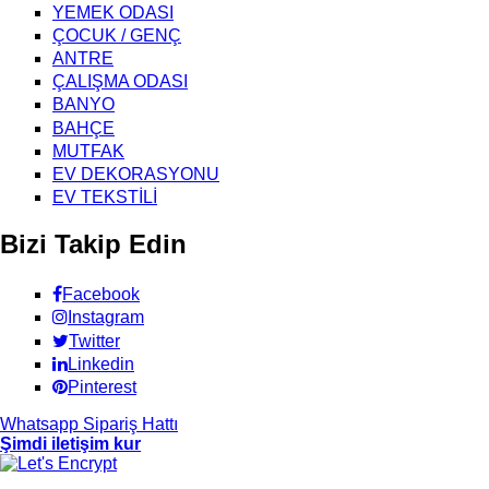
YEMEK ODASI
ÇOCUK / GENÇ
ANTRE
ÇALIŞMA ODASI
BANYO
BAHÇE
MUTFAK
EV DEKORASYONU
EV TEKSTİLİ
Bizi Takip Edin
Facebook
Instagram
Twitter
Linkedin
Pinterest
Whatsapp Sipariş Hattı
Şimdi iletişim kur