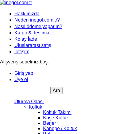
Hakkımızda
Neden inegol.com.tr?
Nasıl ödeme yaparım?
Kargo & Teslimat
Kolay İade
Uluslararası satış
İletişim
Alışveriş sepetiniz boş.
Giriş yap
Üye ol
Ara
Arama formu
Oturma Odası
Koltuk
Koltuk Takımı
Köşe Koltuk
Berjer
Kanepe / Koltuk
Puf