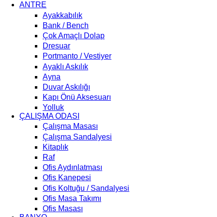
ANTRE
Ayakkabılık
Bank / Bench
Çok Amaçlı Dolap
Dresuar
Portmanto / Vestiyer
Ayaklı Askılık
Ayna
Duvar Askılığı
Kapı Önü Aksesuarı
Yolluk
ÇALIŞMA ODASI
Çalışma Masası
Çalışma Sandalyesi
Kitaplık
Raf
Ofis Aydınlatması
Ofis Kanepesi
Ofis Koltuğu / Sandalyesi
Ofis Masa Takımı
Ofis Masası