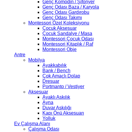
Genç Komodin / Şifonyer
Genç Odası Baza / Karyola
Genç Odası Gardırobu
Genç Odası Takımı
Montessori Özel Koleksiyonu
Çocuk Aksesuar
Çocuk Sandalye / Masa
Montessori Çocuk Odası
Montessori Kitaplık / Raf
Montessori Obje
Antre
Mobilya
Ayakkabılık
Bank / Bench
Çok Amaçlı Dolap
Dresuar
Portmanto / Vestiyer
Aksesuar
Ayaklı Askılık
Ayna
Duvar Askılığı
Kapı Önü Aksesuarı
Yolluk
Ev Çalışma Alanı
Çalışma Odası