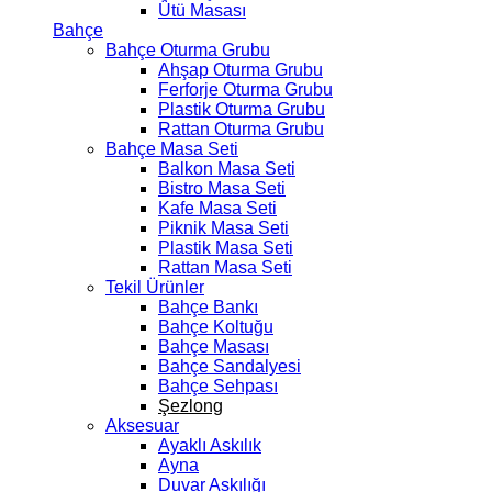
Ütü Masası
Bahçe
Bahçe Oturma Grubu
Ahşap Oturma Grubu
Ferforje Oturma Grubu
Plastik Oturma Grubu
Rattan Oturma Grubu
Bahçe Masa Seti
Balkon Masa Seti
Bistro Masa Seti
Kafe Masa Seti
Piknik Masa Seti
Plastik Masa Seti
Rattan Masa Seti
Tekil Ürünler
Bahçe Bankı
Bahçe Koltuğu
Bahçe Masası
Bahçe Sandalyesi
Bahçe Sehpası
Şezlong
Aksesuar
Ayaklı Askılık
Ayna
Duvar Askılığı