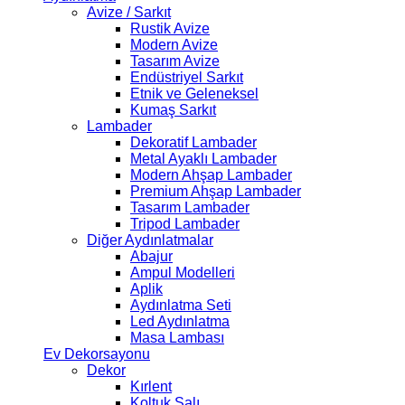
Avize / Sarkıt
Rustik Avize
Modern Avize
Tasarım Avize
Endüstriyel Sarkıt
Etnik ve Geleneksel
Kumaş Sarkıt
Lambader
Dekoratif Lambader
Metal Ayaklı Lambader
Modern Ahşap Lambader
Premium Ahşap Lambader
Tasarım Lambader
Tripod Lambader
Diğer Aydınlatmalar
Abajur
Ampul Modelleri
Aplik
Aydınlatma Seti
Led Aydınlatma
Masa Lambası
Ev Dekorsayonu
Dekor
Kırlent
Koltuk Şalı