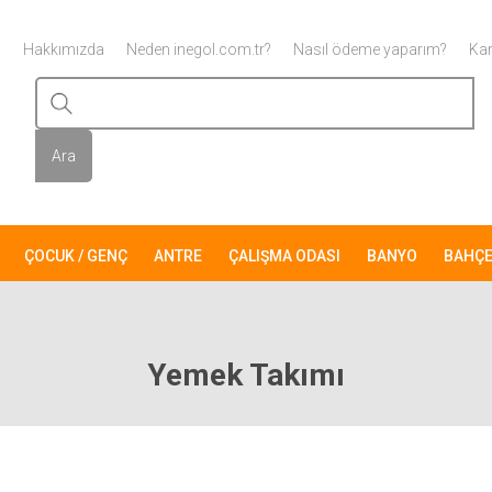
Hakkımızda
Neden inegol.com.tr?
Nasıl ödeme yaparım?
Kar
ÇOCUK / GENÇ
ANTRE
ÇALIŞMA ODASI
BANYO
BAHÇ
Yemek Takımı