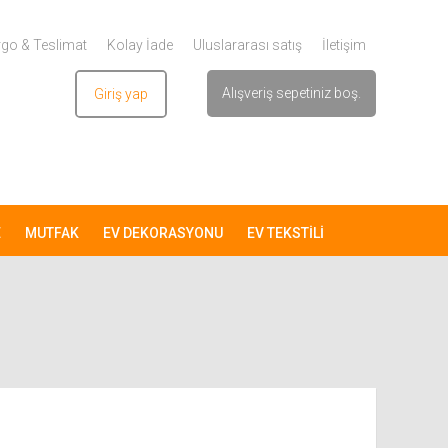
go & Teslimat
Kolay İade
Uluslararası satış
İletişim
Alışveriş sepetiniz boş.
Giriş yap
Üye ol
E
MUTFAK
EV DEKORASYONU
EV TEKSTİLİ