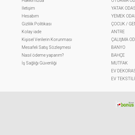
Hakkımızda
OTURMA OD
İletişim
YATAK ODAS
Hesabım
YEMEK ODA
Gizlilik Politikası
ÇOCUK / G
Kolay iade
ANTRE
Kişisel Verilerin Korunması
ÇALIŞMA OD
Mesafeli Satış Sözleşmesi
BANYO
Nasıl ödeme yaparım?
BAHÇE
İş Sağlığı Güvenliği
MUTFAK
EV DEKORA
EV TEKSTİLİ