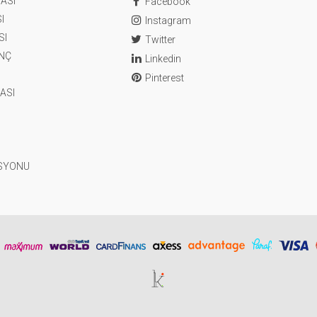
ASI
Facebook
I
Instagram
SI
Twitter
ENÇ
Linkedin
Pinterest
ASI
SYONU
Tasarım & Geliştirme | kerataif işler