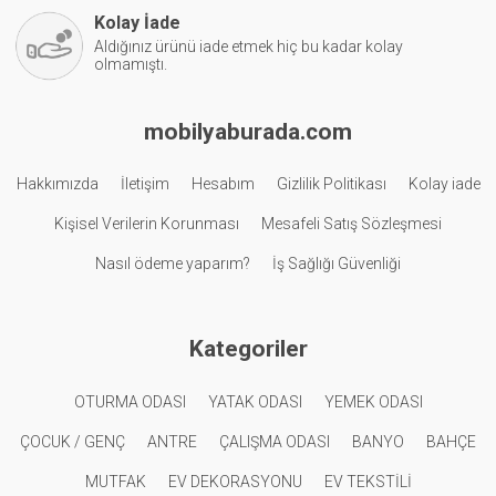
Kolay İade
Aldığınız ürünü iade etmek hiç bu kadar kolay
olmamıştı.
mobilyaburada.com
Hakkımızda
İletişim
Hesabım
Gizlilik Politikası
Kolay iade
Kişisel Verilerin Korunması
Mesafeli Satış Sözleşmesi
Nasıl ödeme yaparım?
İş Sağlığı Güvenliği
Kategoriler
OTURMA ODASI
YATAK ODASI
YEMEK ODASI
ÇOCUK / GENÇ
ANTRE
ÇALIŞMA ODASI
BANYO
BAHÇE
MUTFAK
EV DEKORASYONU
EV TEKSTİLİ