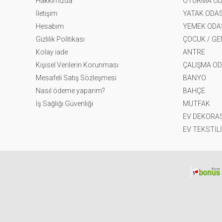
Hakkımızda
OTURMA OD
İletişim
YATAK ODAS
Hesabım
YEMEK ODA
Gizlilik Politikası
ÇOCUK / G
Kolay iade
ANTRE
Kişisel Verilerin Korunması
ÇALIŞMA OD
Mesafeli Satış Sözleşmesi
BANYO
Nasıl ödeme yaparım?
BAHÇE
İş Sağlığı Güvenliği
MUTFAK
EV DEKORA
EV TEKSTİLİ