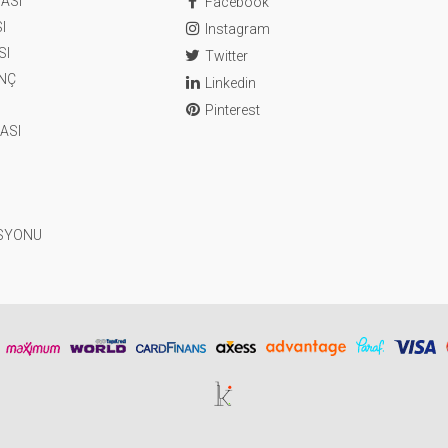
ASI
Facebook
I
Instagram
SI
Twitter
ENÇ
Linkedin
Pinterest
ASI
SYONU
Tasarım & Geliştirme | kerataif işler