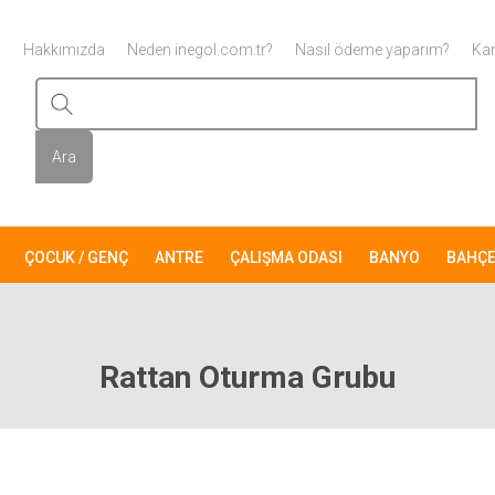
Hakkımızda
Neden inegol.com.tr?
Nasıl ödeme yaparım?
Kar
ÇOCUK / GENÇ
ANTRE
ÇALIŞMA ODASI
BANYO
BAHÇ
Rattan Oturma Grubu