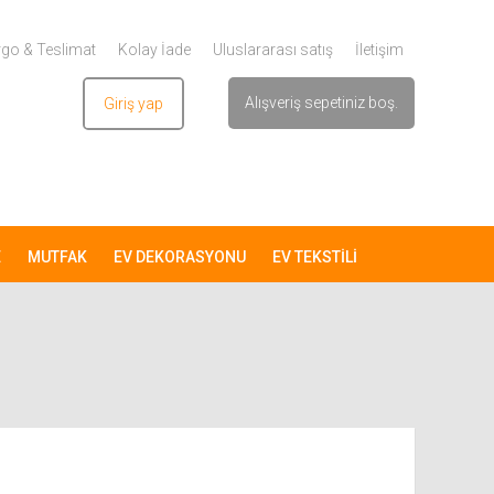
go & Teslimat
Kolay İade
Uluslararası satış
İletişim
Alışveriş sepetiniz boş.
Giriş yap
Üye ol
E
MUTFAK
EV DEKORASYONU
EV TEKSTİLİ