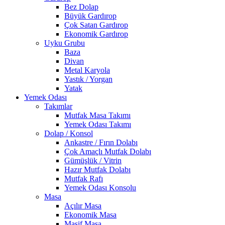
Bez Dolap
Büyük Gardırop
Çok Satan Gardırop
Ekonomik Gardırop
Uyku Grubu
Baza
Divan
Metal Karyola
Yastık / Yorgan
Yatak
Yemek Odası
Takımlar
Mutfak Masa Takımı
Yemek Odası Takımı
Dolap / Konsol
Ankastre / Fırın Dolabı
Çok Amaçlı Mutfak Dolabı
Gümüşlük / Vitrin
Hazır Mutfak Dolabı
Mutfak Rafı
Yemek Odası Konsolu
Masa
Açılır Masa
Ekonomik Masa
Masif Masa