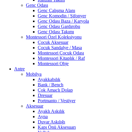
Genç Odası
Genç Çalışma Alanı
Genç Komodin / Şifonyer
Genç Odası Baza / Karyola
Genç Odası Gardırobu
Genç Odası Takımı
Montessori Özel Koleksiyonu
Çocuk Aksesuar
Çocuk Sandalye / Masa
Montessori Çocuk Odası
Montessori Kitaplık / Raf
Montessori Obje
Antre
Mobilya
Ayakkabılık
Bank / Bench
Çok Amaçlı Dolap
Dresuar
Portmanto / Vestiyer
Aksesuar
Ayaklı Askılık
Ayna
Duvar Askılığı
Kapı Önü Aksesuarı