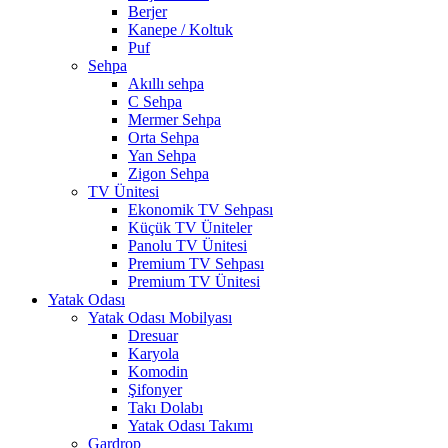
Berjer
Kanepe / Koltuk
Puf
Sehpa
Akıllı sehpa
C Sehpa
Mermer Sehpa
Orta Sehpa
Yan Sehpa
Zigon Sehpa
TV Ünitesi
Ekonomik TV Sehpası
Küçük TV Üniteler
Panolu TV Ünitesi
Premium TV Sehpası
Premium TV Ünitesi
Yatak Odası
Yatak Odası Mobilyası
Dresuar
Karyola
Komodin
Şifonyer
Takı Dolabı
Yatak Odası Takımı
Gardrop