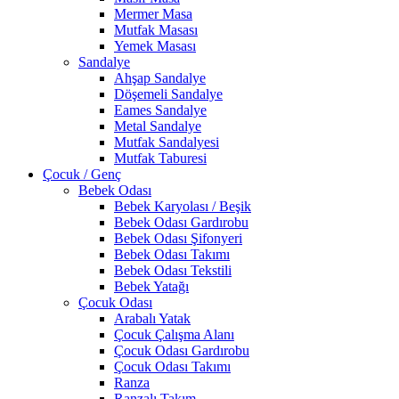
Mermer Masa
Mutfak Masası
Yemek Masası
Sandalye
Ahşap Sandalye
Döşemeli Sandalye
Eames Sandalye
Metal Sandalye
Mutfak Sandalyesi
Mutfak Taburesi
Çocuk / Genç
Bebek Odası
Bebek Karyolası / Beşik
Bebek Odası Gardırobu
Bebek Odası Şifonyeri
Bebek Odası Takımı
Bebek Odası Tekstili
Bebek Yatağı
Çocuk Odası
Arabalı Yatak
Çocuk Çalışma Alanı
Çocuk Odası Gardırobu
Çocuk Odası Takımı
Ranza
Ranzalı Takım