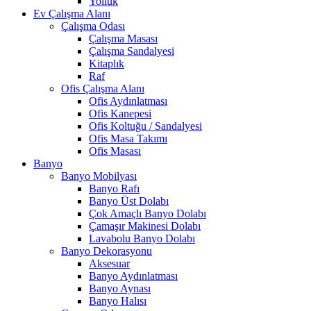
Yolluk
Ev Çalışma Alanı
Çalışma Odası
Çalışma Masası
Çalışma Sandalyesi
Kitaplık
Raf
Ofis Çalışma Alanı
Ofis Aydınlatması
Ofis Kanepesi
Ofis Koltuğu / Sandalyesi
Ofis Masa Takımı
Ofis Masası
Banyo
Banyo Mobilyası
Banyo Rafı
Banyo Üst Dolabı
Çok Amaçlı Banyo Dolabı
Çamaşır Makinesi Dolabı
Lavabolu Banyo Dolabı
Banyo Dekorasyonu
Aksesuar
Banyo Aydınlatması
Banyo Aynası
Banyo Halısı