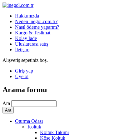
Hakkımızda
Neden inegol.com.tr?
Nasıl ödeme yaparım?
Kargo & Teslimat
Kolay İade
Uluslararası satış
İletişim
Alışveriş sepetiniz boş.
Giriş yap
Üye ol
Arama formu
Ara
Oturma Odası
Koltuk
Koltuk Takımı
Köşe Koltuk