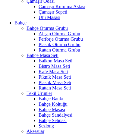
Çamaşır Odası
Çamaşır Kurutma Askısı
Çamaşır Sepeti
Ütü Masası
Bahçe
Bahçe Oturma Grubu
Ahşap Oturma Grubu
Ferforje Oturma Grubu
Plastik Oturma Grubu
Rattan Oturma Grubu
Bahçe Masa Seti
Balkon Masa Seti
Bistro Masa Seti
Kafe Masa Seti
Piknik Masa Seti
Plastik Masa Seti
Rattan Masa Seti
Tekil Ürünler
Bahçe Bankı
Bahçe Koltuğu
Bahçe Masası
Bahçe Sandalyesi
Bahçe Sehpası
Şezlong
Aksesuar