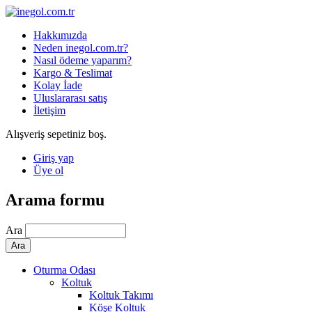
Hakkımızda
Neden inegol.com.tr?
Nasıl ödeme yaparım?
Kargo & Teslimat
Kolay İade
Uluslararası satış
İletişim
Alışveriş sepetiniz boş.
Giriş yap
Üye ol
Arama formu
Ara
Oturma Odası
Koltuk
Koltuk Takımı
Köşe Koltuk