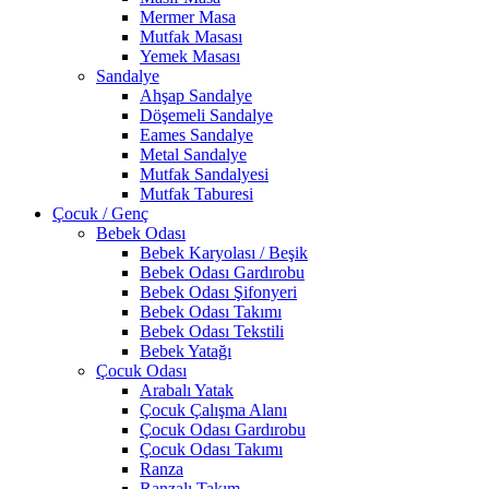
Mermer Masa
Mutfak Masası
Yemek Masası
Sandalye
Ahşap Sandalye
Döşemeli Sandalye
Eames Sandalye
Metal Sandalye
Mutfak Sandalyesi
Mutfak Taburesi
Çocuk / Genç
Bebek Odası
Bebek Karyolası / Beşik
Bebek Odası Gardırobu
Bebek Odası Şifonyeri
Bebek Odası Takımı
Bebek Odası Tekstili
Bebek Yatağı
Çocuk Odası
Arabalı Yatak
Çocuk Çalışma Alanı
Çocuk Odası Gardırobu
Çocuk Odası Takımı
Ranza
Ranzalı Takım