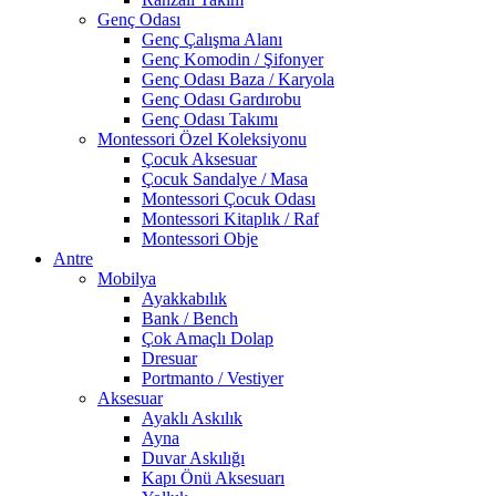
Genç Odası
Genç Çalışma Alanı
Genç Komodin / Şifonyer
Genç Odası Baza / Karyola
Genç Odası Gardırobu
Genç Odası Takımı
Montessori Özel Koleksiyonu
Çocuk Aksesuar
Çocuk Sandalye / Masa
Montessori Çocuk Odası
Montessori Kitaplık / Raf
Montessori Obje
Antre
Mobilya
Ayakkabılık
Bank / Bench
Çok Amaçlı Dolap
Dresuar
Portmanto / Vestiyer
Aksesuar
Ayaklı Askılık
Ayna
Duvar Askılığı
Kapı Önü Aksesuarı