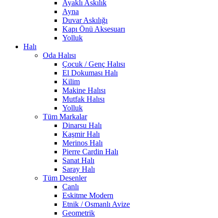
Ayaklı Askılık
Ayna
Duvar Askılığı
Kapı Önü Aksesuarı
Yolluk
Halı
Oda Halısı
Çocuk / Genç Halısı
El Dokuması Halı
Kilim
Makine Halısı
Mutfak Halısı
Yolluk
Tüm Markalar
Dinarsu Halı
Kaşmir Halı
Merinos Halı
Pierre Cardin Halı
Sanat Halı
Saray Halı
Tüm Desenler
Canlı
Eskitme Modern
Etnik / Osmanlı Avize
Geometrik