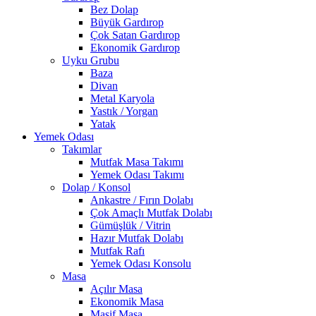
Bez Dolap
Büyük Gardırop
Çok Satan Gardırop
Ekonomik Gardırop
Uyku Grubu
Baza
Divan
Metal Karyola
Yastık / Yorgan
Yatak
Yemek Odası
Takımlar
Mutfak Masa Takımı
Yemek Odası Takımı
Dolap / Konsol
Ankastre / Fırın Dolabı
Çok Amaçlı Mutfak Dolabı
Gümüşlük / Vitrin
Hazır Mutfak Dolabı
Mutfak Rafı
Yemek Odası Konsolu
Masa
Açılır Masa
Ekonomik Masa
Masif Masa