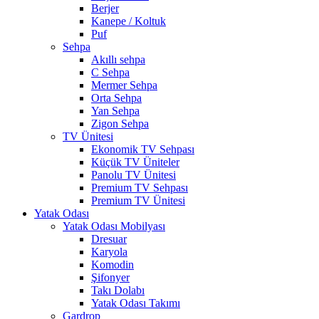
Berjer
Kanepe / Koltuk
Puf
Sehpa
Akıllı sehpa
C Sehpa
Mermer Sehpa
Orta Sehpa
Yan Sehpa
Zigon Sehpa
TV Ünitesi
Ekonomik TV Sehpası
Küçük TV Üniteler
Panolu TV Ünitesi
Premium TV Sehpası
Premium TV Ünitesi
Yatak Odası
Yatak Odası Mobilyası
Dresuar
Karyola
Komodin
Şifonyer
Takı Dolabı
Yatak Odası Takımı
Gardrop