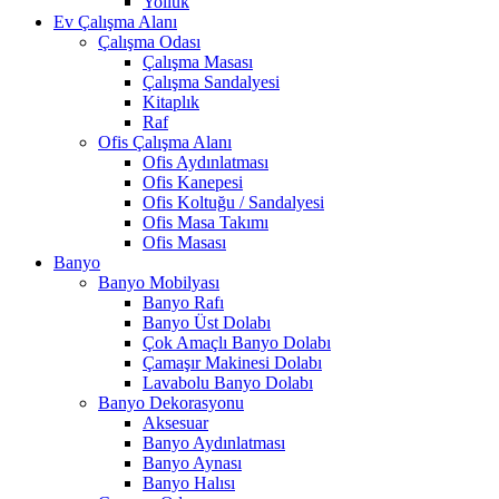
Yolluk
Ev Çalışma Alanı
Çalışma Odası
Çalışma Masası
Çalışma Sandalyesi
Kitaplık
Raf
Ofis Çalışma Alanı
Ofis Aydınlatması
Ofis Kanepesi
Ofis Koltuğu / Sandalyesi
Ofis Masa Takımı
Ofis Masası
Banyo
Banyo Mobilyası
Banyo Rafı
Banyo Üst Dolabı
Çok Amaçlı Banyo Dolabı
Çamaşır Makinesi Dolabı
Lavabolu Banyo Dolabı
Banyo Dekorasyonu
Aksesuar
Banyo Aydınlatması
Banyo Aynası
Banyo Halısı